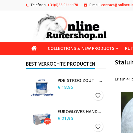
Telefoon:
+31(0)88 0111178
E-mail:
contact@onlinerui
COLLECTIONS & NEW PRODUCTS
RUI
Stalui
BEST VERKOCHTE PRODUCTEN
Er zijn 41
PDB STROOIZOUT - EMMER - 7,5KG
Prijs
€ 18,95
favorite_border
EUROGLOVES HANDSCHOENEN L NITRIL BLAUW (1000 STUKS) MAAT L
Prijs
€ 21,95
favorite_border