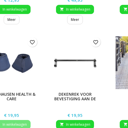
€ 12,95
€ 49,95
In winkelwagen
In winkelwagen



Meer
Meer
favorite_border
favorite_border
HAUSEN HEALTH &
DEKENREK VOOR
CARE
BEVESTIGING AAN DE
ERKLOKLAARZEN,
STALDEUR, METAAL
PAAR
Prijs
Prijs
€ 19,95
€ 19,95
In winkelwagen
In winkelwagen


