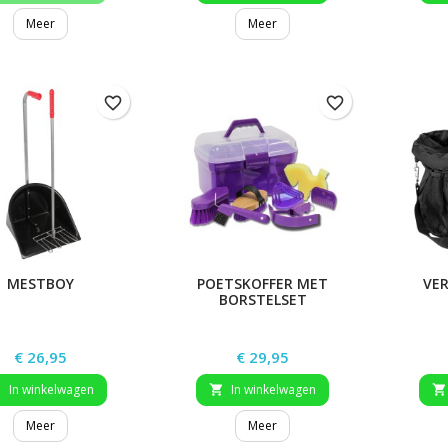
Meer
Meer
favorite_border
favorite_border
MESTBOY
POETSKOFFER MET
VE
BORSTELSET
Prijs
Prijs
€ 26,95
€ 29,95
In winkelwagen
In winkelwagen



Meer
Meer