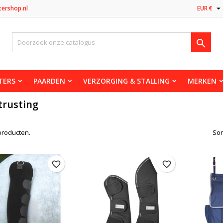

tershop.nl
EUR €

TERS
PAARDEN
VERZORGING & STALLING
MERKEN
trusting
 producten.
Sor
favorite_border
favorite_border