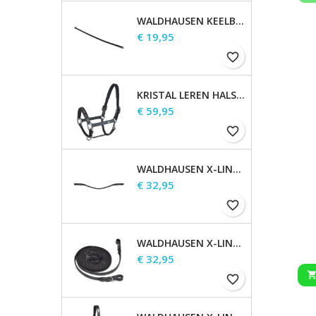
WALDHAUSEN KEELBAND
Prijs
€ 19,95
favorite_border
KRISTAL LEREN HALSTER
Prijs
€ 59,95
favorite_border
WALDHAUSEN X-LINE GLAM FRONTRIEM, ZWART
Prijs
€ 32,95
favorite_border
WALDHAUSEN X-LINE LANGE TEUGELS
Prijs
€ 32,95
favorite_border