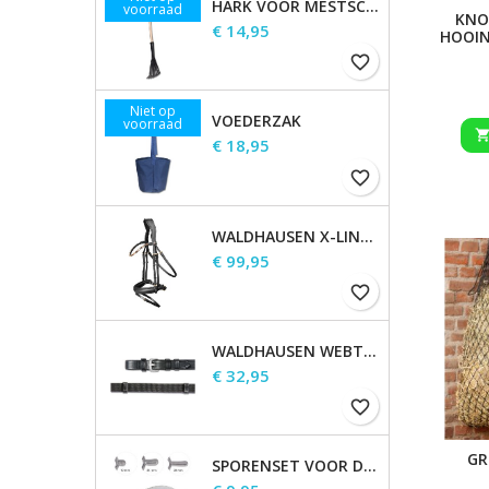
HARK VOOR MESTSCHEP
voorraad
KNO
Prijs
€ 14,95
HOOIN
favorite_border
Niet op
VOEDERZAK
voorraad
Prijs
€ 18,95
favorite_border
WALDHAUSEN X-LINE HOOFDSTEL GOLDHEART
Prijs
€ 99,95
favorite_border
WALDHAUSEN WEBTEUGELS, EXTRA LANG
Prijs
€ 32,95
favorite_border
GR
SPORENSET VOOR DAMES EN HEREN
Prijs