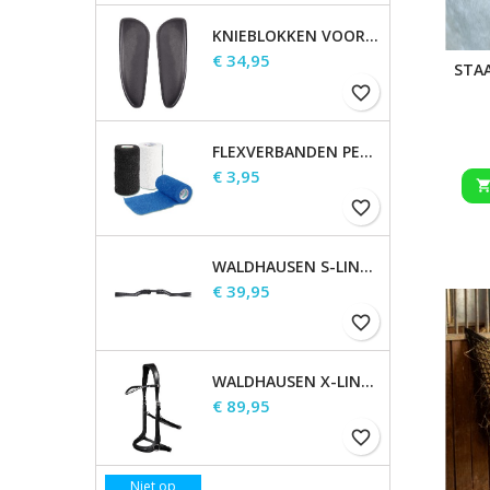
KNIEBLOKKEN VOOR WALDHAUSEN-ZADELS
Prijs
€ 34,95
STA
favorite_border
FLEXVERBANDEN PER STUK
Prijs
€ 3,95
favorite_border
WALDHAUSEN S-LINE GAP-KOPSTUK
Prijs
€ 39,95
favorite_border
WALDHAUSEN X-LINE BITLOOS HOOFDSTEL SENSATION
Prijs
€ 89,95
favorite_border
Niet op