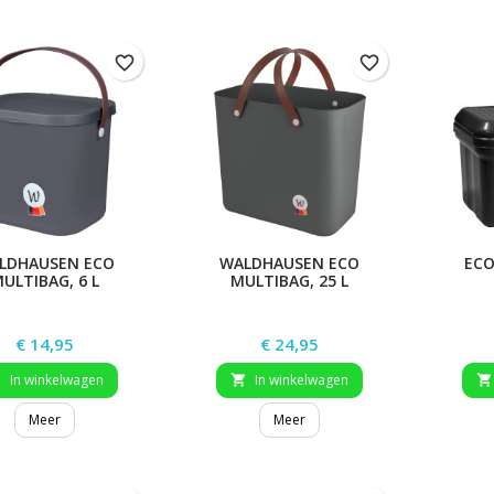
favorite_border
favorite_border
LDHAUSEN ECO
WALDHAUSEN ECO
ECO
ULTIBAG, 6 L
MULTIBAG, 25 L
Prijs
Prijs
€ 14,95
€ 24,95
In winkelwagen
In winkelwagen



Meer
Meer