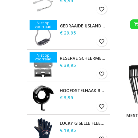
€ 9,95
favorite_border
Niet op
GEDRAAIDE IJSLANDSE STIJGBEUGELS
voorraad
Prijs
€ 29,95
favorite_border
Niet op
RESERVE SCHEERMESSEN
voorraad
Prijs
€ 39,95
favorite_border
HOOFDSTELHAAK ROBUUST, METAAL
Prijs
€ 3,95
favorite_border
MEST
LUCKY GISELLE FLEECE RIJHANDSCHOENEN, KINDEREN
Prijs
€ 19,95