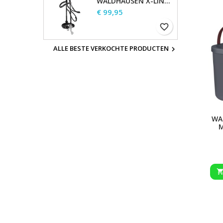
WALDHAUSEN X-LINE HACKAMORE HOOFDSTEL
Prijs
€ 99,95
favorite_border
ALLE BESTE VERKOCHTE PRODUCTEN

WA
M