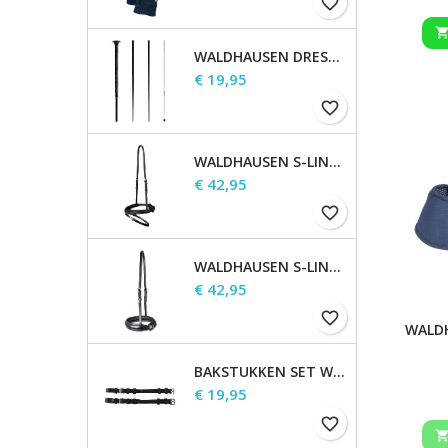
favorite_border
WALDHAUSEN DRESSUUR ZWEEP
Prijs
€ 19,95
favorite_border
WALDHAUSEN S-LINE GECOMBINEERDE NEUSRIEM
Prijs
€ 42,95
favorite_border
WALDHAUSEN S-LINE NEUSRIEM, SPERRIEM VERHOOGD
Prijs
€ 42,95
favorite_border
WALD
WAT
BAKSTUKKEN SET WALDHAUSEN S-LINE
Prijs
€ 19,95
favorite_border