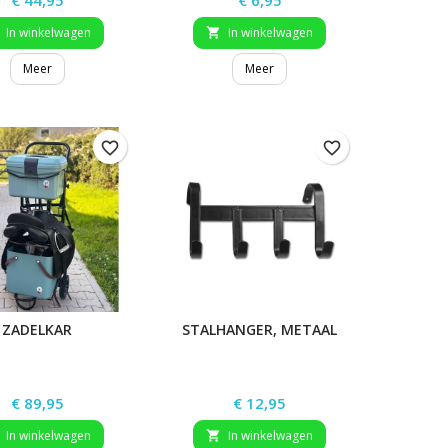
€ 44,95
€ 6,95
In winkelwagen
In winkelwagen

Meer
Meer
favorite_border
favorite_border
ZADELKAR
STALHANGER, METAAL
Prijs
Prijs
€ 89,95
€ 12,95
In winkelwagen
In winkelwagen
