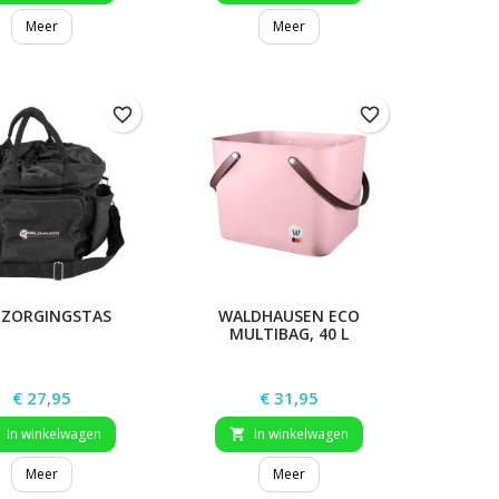
Meer
Meer
favorite_border
favorite_border
RZORGINGSTAS
WALDHAUSEN ECO
MULTIBAG, 40 L
Prijs
Prijs
€ 27,95
€ 31,95
In winkelwagen
In winkelwagen

Meer
Meer