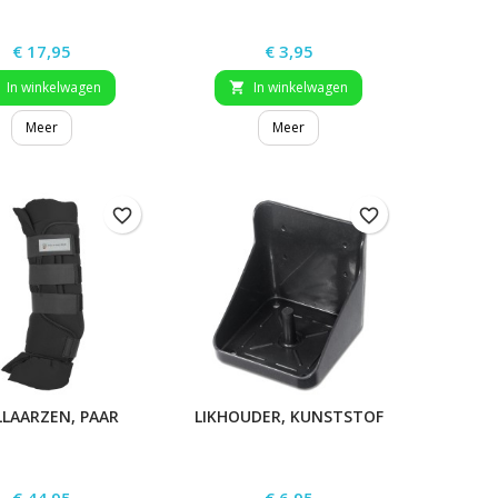
Prijs
Prijs
€ 17,95
€ 3,95
In winkelwagen
In winkelwagen

Meer
Meer
favorite_border
favorite_border
LLAARZEN, PAAR
LIKHOUDER, KUNSTSTOF
Prijs
Prijs