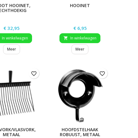
OOT HOOINET,
HOOINET
ECHTHOEKIG
Prijs
Prijs
€ 32,95
€ 6,95
In winkelwagen
In winkelwagen

Meer
Meer
favorite_border
favorite_border
VORK/VLASVORK,
HOOFDSTELHAAK
METAAL
ROBUUST, METAAL