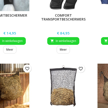
ARTBESCHERMER
COMFORT
TRANSPORTBESCHERMERS
Prijs
Prijs
€ 14,95
€ 84,95
In winkelwagen
In winkelwagen



Meer
Meer
favorite_border
favorite_border