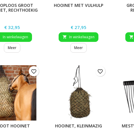
OPLOOS GROOT
HOOINET MET VULHULP
GR
ET, RECHTHOEKIG
R
Prijs
Prijs
€ 32,95
€ 27,95
In winkelwagen
In winkelwagen



Meer
Meer
favorite_border
favorite_border
OOT HOOINET
HOOINET, KLEINMAZIG
MEST