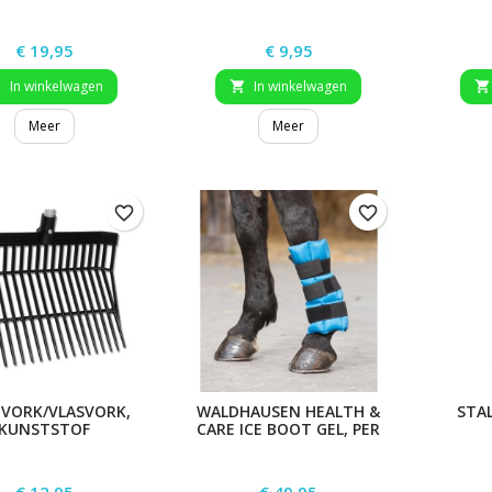
Prijs
Prijs
€ 19,95
€ 9,95
In winkelwagen
In winkelwagen



Meer
Meer
favorite_border
favorite_border
VORK/VLASVORK,
WALDHAUSEN HEALTH &
STA
KUNSTSTOF
CARE ICE BOOT GEL, PER
STUK
Prijs
Prijs