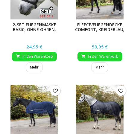
2-SET FLIEGENMASKE
FLEECE/FLIEGENDECKE
BASIC, OHNE OHREN,
COMFORT, KREIDEBLAU,
SCHWARZ, XWB
155 CM
Preis
Preis
24,95 €
59,95 €
In den Warenkorb
In den Warenkorb


Mehr
Mehr
favorite_border
favorite_border