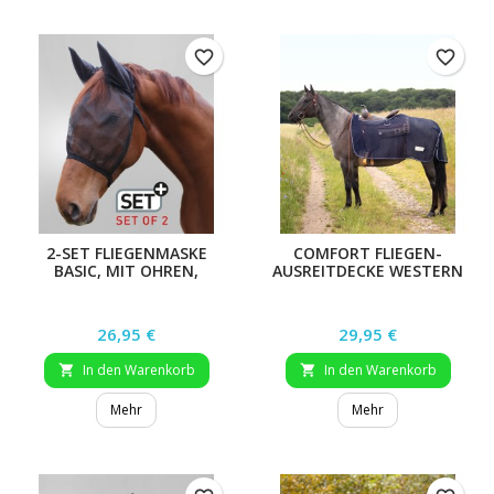
favorite_border
favorite_border
2-SET FLIEGENMASKE
COMFORT FLIEGEN-
BASIC, MIT OHREN,
AUSREITDECKE WESTERN
SCHWARZ, SHETTY
Preis
Preis
26,95 €
29,95 €
In den Warenkorb
In den Warenkorb


Mehr
Mehr