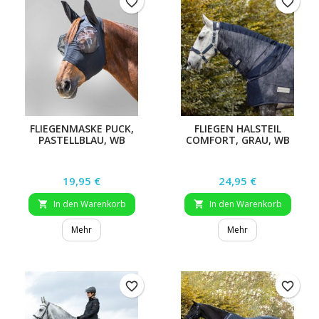
favorite_border
favorite_border
FLIEGENMASKE PUCK,
FLIEGEN HALSTEIL
PASTELLBLAU, WB
COMFORT, GRAU, WB
Preis
Preis
19,95 €
24,95 €
In den Warenkorb
In den Warenkorb


Mehr
Mehr
favorite_border
favorite_border