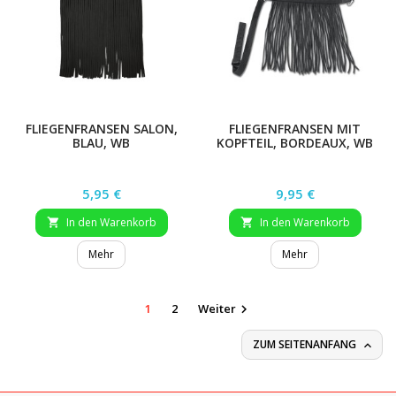
FLIEGENFRANSEN SALON,
FLIEGENFRANSEN MIT
BLAU, WB
KOPFTEIL, BORDEAUX, WB
Preis
Preis
5,95 €
9,95 €
In den Warenkorb
In den Warenkorb


Mehr
Mehr
1
2
Weiter

ZUM SEITENANFANG
