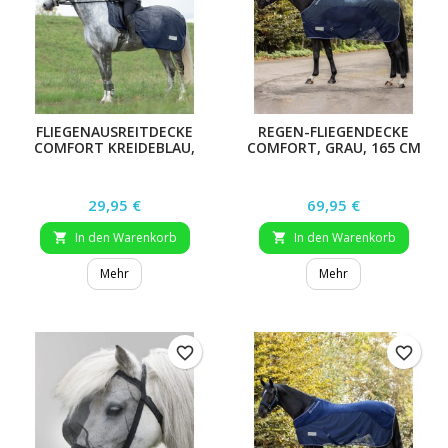
FLIEGENAUSREITDECKE
REGEN-FLIEGENDECKE
COMFORT KREIDEBLAU,
COMFORT, GRAU, 165 CM
155 CM
Preis
Preis
29,95 €
69,95 €
In den Warenkorb
In den Warenkorb


Mehr
Mehr
favorite_border
favorite_border