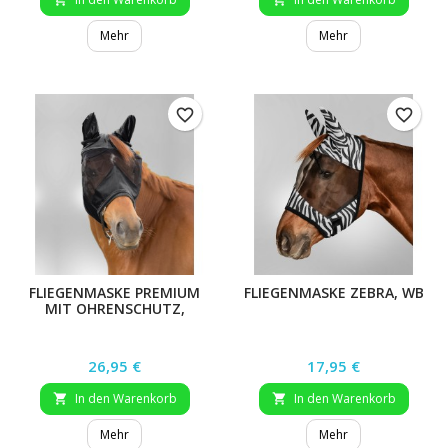
Mehr
Mehr
favorite_border
favorite_border
FLIEGENMASKE PREMIUM
FLIEGENMASKE ZEBRA, WB
MIT OHRENSCHUTZ,
SILBERGRAU, XWB
Preis
Preis
26,95 €
17,95 €
In den Warenkorb
In den Warenkorb


Mehr
Mehr