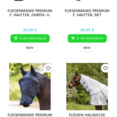
FLIEGENMASKE PREMIUM
FLIEGENMASKE PREMIUM
F. HALFTER, OHREN- U.
F. HALFTER, MIT
NASENSCHUTZ,
OHRENSCHUTZ,
SILBERGRAU, WB
SILBERGRAU, WB
Preis
Preis
32,95 €
29,95 €
In den Warenkorb
In den Warenkorb


Mehr
Mehr
favorite_border
favorite_border
FLIEGENMASKE PREMIUM
FLIEGEN-HALSDECKE