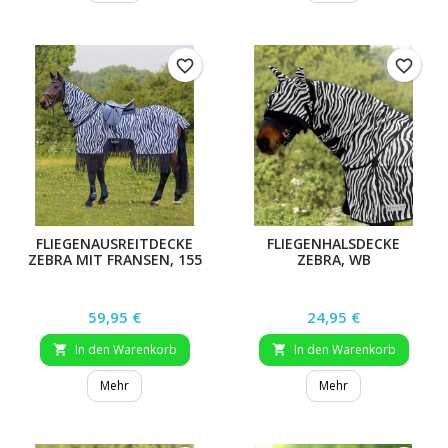
favorite_border
favorite_border
FLIEGENAUSREITDECKE
FLIEGENHALSDECKE
ZEBRA MIT FRANSEN, 155
ZEBRA, WB
CM
Preis
Preis
59,95 €
24,95 €
In den Warenkorb
In den Warenkorb


Mehr
Mehr