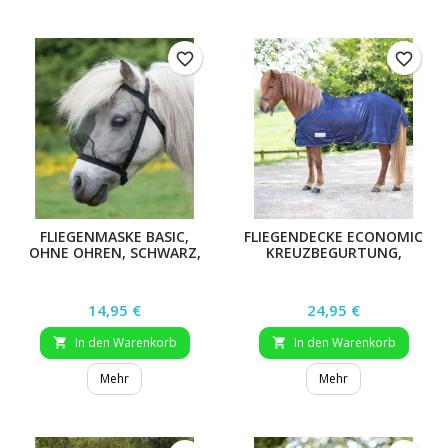
favorite_border
favorite_border
FLIEGENMASKE BASIC,
FLIEGENDECKE ECONOMIC
OHNE OHREN, SCHWARZ,
KREUZBEGURTUNG,
XWB
SILBERGRAU/GRAU, 165
CM
Preis
Preis
14,95 €
24,95 €
In den Warenkorb
In den Warenkorb


Mehr
Mehr