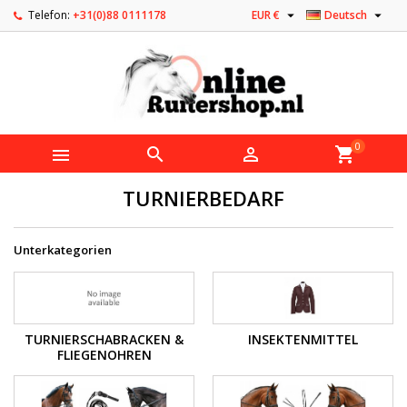


Telefon:
+31(0)88 0111178
EUR €
Deutsch
0



shopping_cart
TURNIERBEDARF
Unterkategorien
TURNIERSCHABRACKEN &
INSEKTENMITTEL
FLIEGENOHREN