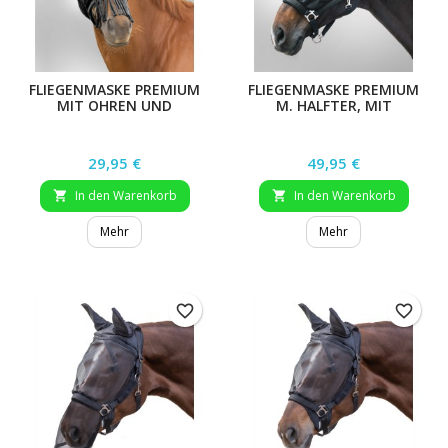
FLIEGENMASKE PREMIUM
FLIEGENMASKE PREMIUM
MIT OHREN UND
M. HALFTER, MIT
NASENFRANSEN,
OHRENSCHUTZ, SILBER,
SILBERGRAU, XWB
XWB
Preis
Preis
29,95 €
49,95 €
In den Warenkorb
In den Warenkorb


Mehr
Mehr
favorite_border
favorite_border