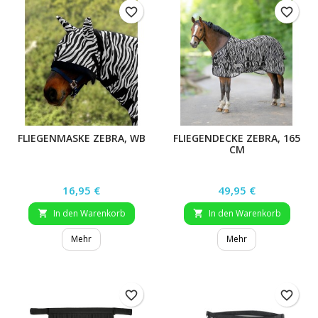
favorite_border
favorite_border
FLIEGENMASKE ZEBRA, WB
FLIEGENDECKE ZEBRA, 165
CM
Preis
Preis
16,95 €
49,95 €
In den Warenkorb
In den Warenkorb


Mehr
Mehr
favorite_border
favorite_border