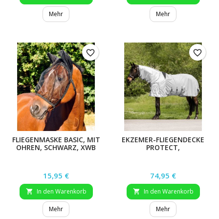
Mehr
Mehr
favorite_border
favorite_border
FLIEGENMASKE BASIC, MIT
EKZEMER-FLIEGENDECKE
OHREN, SCHWARZ, XWB
PROTECT,
HELLBLAU/DUNKELBLAU,
165 CM
Preis
Preis
15,95 €
74,95 €
In den Warenkorb
In den Warenkorb


Mehr
Mehr