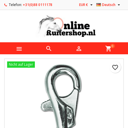


Telefon:
+31(0)88 0111178
EUR €
Deutsch
0



shopping_cart
Nicht auf Lager
favorite_border