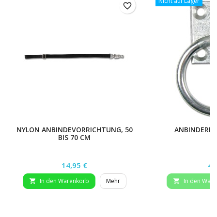
Nicht auf Lager
favorite_border
NYLON ANBINDEVORRICHTUNG, 50
ANBINDERIN
BIS 70 CM
Preis
Pr
14,95 €
4,
In den Warenkorb
Mehr
In den War

