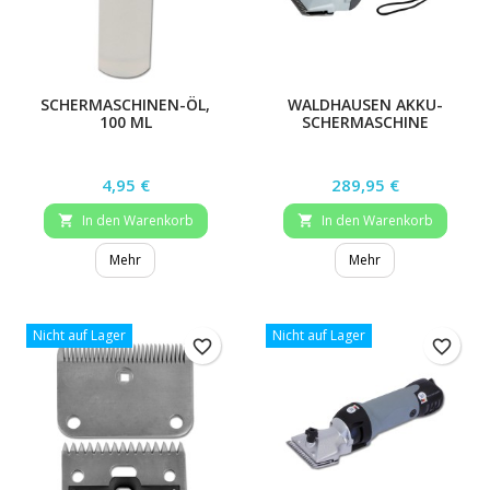
SCHERMASCHINEN-ÖL,
WALDHAUSEN AKKU-
100 ML
SCHERMASCHINE
Preis
Preis
4,95 €
289,95 €
In den Warenkorb
In den Warenkorb


Mehr
Mehr
Nicht auf Lager
Nicht auf Lager
favorite_border
favorite_border