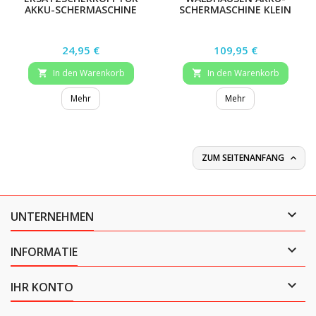
AKKU-SCHERMASCHINE
SCHERMASCHINE KLEIN
Preis
Preis
24,95 €
109,95 €
In den Warenkorb
In den Warenkorb


Mehr
Mehr
ZUM SEITENANFANG


UNTERNEHMEN

INFORMATIE

IHR KONTO