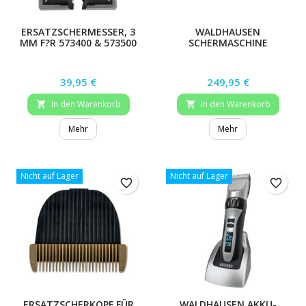
ERSATZSCHERMESSER, 3
WALDHAUSEN
MM F?R 573400 & 573500
SCHERMASCHINE
Preis
Preis
39,95 €
249,95 €
In den Warenkorb
In den Warenkorb


Mehr
Mehr
Nicht auf Lager
Nicht auf Lager
favorite_border
favorite_border
ERSATZSCHERKOPF FÜR
WALDHAUSEN AKKU-