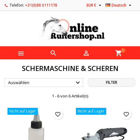


Telefon:
+31(0)88 0111178
EUR €
Deutsch
0



shopping_cart
SCHERMASCHINE & SCHEREN

Auswählen
FILTER
1 - 6 von 6 Artikel(n)
Nicht auf Lager
Nicht auf Lager
favorite_border
favorite_border