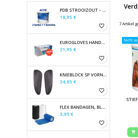
Verd
PDB STROOIZOUT - EMMER - 7,5KG
Preis
18,95 €
7 Artikel
favorite_border
Nicht au
EUROGLOVES HANDSCHOENEN L NITRIL BLAUW (1000 STUKS) MAAT L
Preis
21,95 €
favorite_border
KNIEBLOCK SP VORNE GRO?, SCHWARZ, 21X 8 X 5CM HOCH
Preis
34,95 €
favorite_border
STIE
FLEX BANDAGEN, BLAU 12 STCK. INKL. VERKAUFSDISPLAY
Preis
3,95 €
favorite_border
