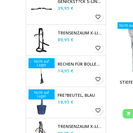
GENICKST?CK S-LINE GAP, BRAUN, WB
Preis
39,95 €
favorite_border
Nicht au
TRENSENZAUM X-LINE GEBISSLOS SENSATION, SCHWARZ, VB
Preis
89,95 €
favorite_border
Nicht auf
RECHEN FÜR BOLLENSAMMLER
Lager
Preis
14,95 €
favorite_border
STIEF
Nicht auf
FRE?BEUTEL, BLAU
Lager
Preis
18,95 €
favorite_border

TRENSENZAUM X-LINE GOLDHEART, SCHWED.KOMB., BRAUN, WB
Preis