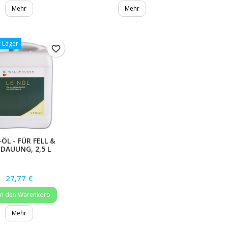
Mehr
Mehr
f Lager
favorite_border
-ÖL - FÜR FELL &
DAUUNG, 2,5 L
Preis
27,77 €
In den Warenkorb
Mehr