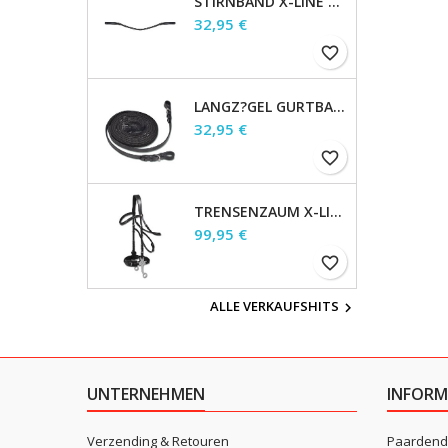
STIRNBAND X-LINE GLAM, SCHWARZ, SAPHIRBLAU/DUNKELBLAU/SIBER,
Preis
32,95 €
favorite_border
LANGZ?GEL GURTBAND 4M, X-LINE, 19 MM, SCHWARZ
Preis
32,95 €
favorite_border
TRENSENZAUM X-LINE HACKAMORE, BRAUN, WB
Preis
99,95 €
favorite_border
ALLE VERKAUFSHITS

UNTERNEHMEN
INFORM
Verzending & Retouren
Paardend