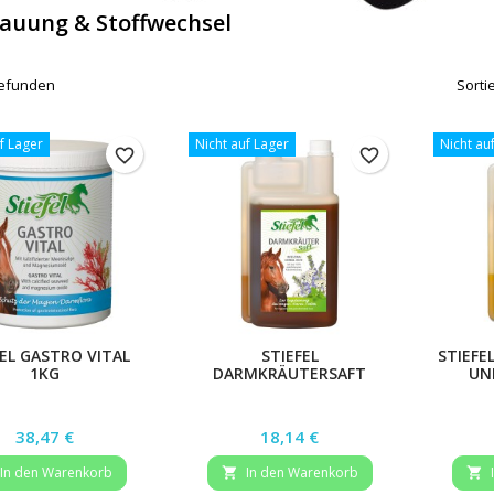
auung & Stoffwechsel
 gefunden
Sorti
f Lager
Nicht auf Lager
Nicht au
favorite_border
favorite_border
FEL GASTRO VITAL
STIEFEL
STIEFEL
1KG
DARMKRÄUTERSAFT
UN
Preis
Preis
38,47 €
18,14 €
In den Warenkorb
In den Warenkorb

