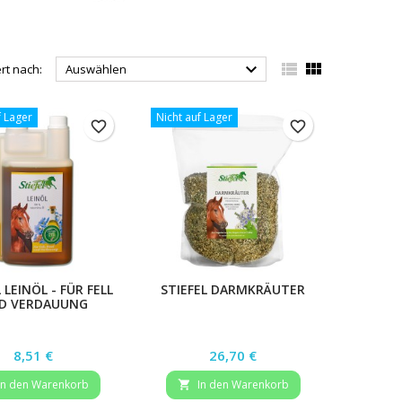



ert nach:
Auswählen
f Lager
Nicht auf Lager
favorite_border
favorite_border
 LEINÖL - FÜR FELL
STIEFEL DARMKRÄUTER
D VERDAUUNG
Preis
Preis
8,51 €
26,70 €
In den Warenkorb
In den Warenkorb
