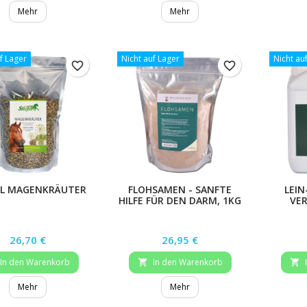
Mehr
Mehr
f Lager
Nicht auf Lager
Nicht au
favorite_border
favorite_border
EL MAGENKRÄUTER
FLOHSAMEN - SANFTE
LEIN
HILFE FÜR DEN DARM, 1KG
VER
Preis
Preis
26,70 €
26,95 €
In den Warenkorb
In den Warenkorb


Mehr
Mehr