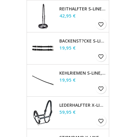
REITHALFTER S-LINE ENGLISCH, SCHWARZ, WB
Preis
42,95 €
favorite_border
BACKENST?CKE S-LINE PAAR MIT SCHNALLEN, BRAUN, WB
Preis
19,95 €
favorite_border
KEHLRIEMEN S-LINE, BRAUN, WB
Preis
19,95 €
favorite_border
LEDERHALFTER X-LINE CRYSTAL, BRAUN/GOLD, PONY
Preis
59,95 €
favorite_border