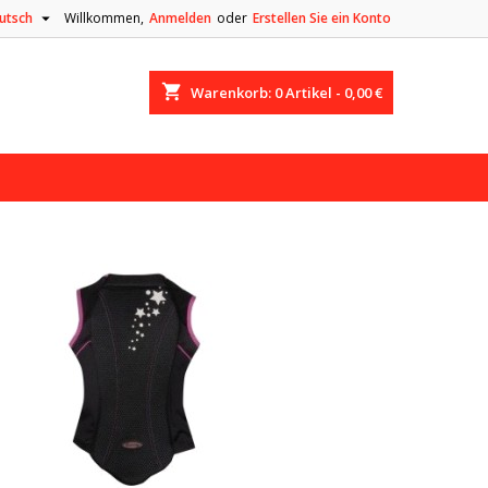

utsch
Willkommen,
Anmelden
oder
Erstellen Sie ein Konto
shopping_cart
Warenkorb:
0
Artikel - 0,00 €