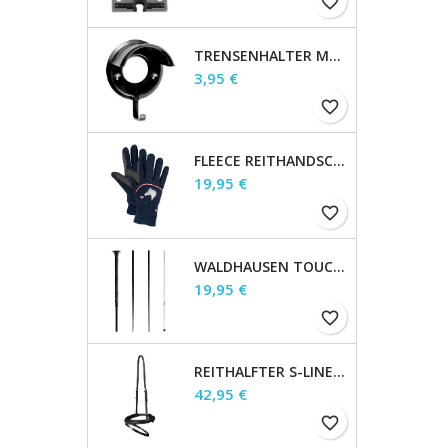
favorite_border
TRENSENHALTER METALL, SCHWARZ
Preis
3,95 €
favorite_border
FLEECE REITHANDSCHUH LUCKY GISELLE, KIDS
Preis
19,95 €
favorite_border
WALDHAUSEN TOUCHIERGERTE, SCHWARZ, 160 CM
Preis
19,95 €
favorite_border
REITHALFTER S-LINE ENGL.KOMB., BRAUN, WB
Preis
42,95 €
favorite_border