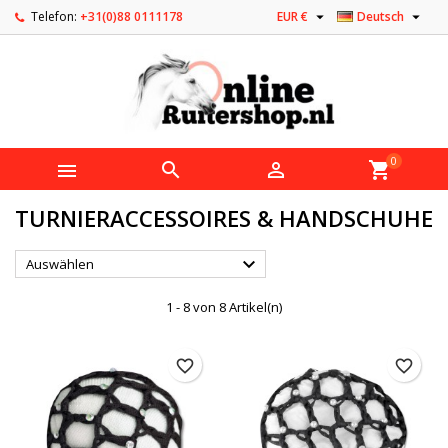


Telefon:
+31(0)88 0111178
EUR €
Deutsch
0



shopping_cart
TURNIERACCESSOIRES & HANDSCHUHE

Auswählen
1 - 8 von 8 Artikel(n)
favorite_border
favorite_border