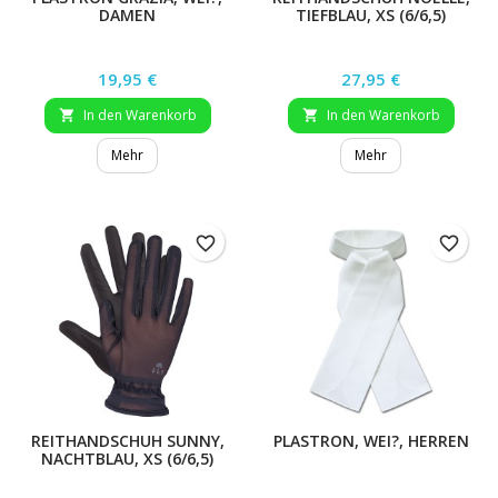
DAMEN
TIEFBLAU, XS (6/6,5)
Preis
Preis
19,95 €
27,95 €
In den Warenkorb
In den Warenkorb


Mehr
Mehr
favorite_border
favorite_border
REITHANDSCHUH SUNNY,
PLASTRON, WEI?, HERREN
NACHTBLAU, XS (6/6,5)