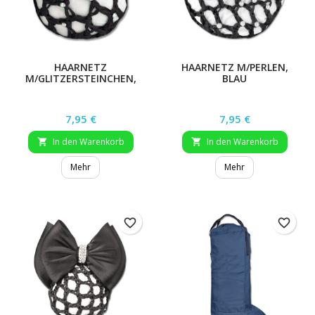
HAARNETZ
HAARNETZ M/PERLEN,
M/GLITZERSTEINCHEN,
BLAU
BLAU
Preis
Preis
7,95 €
7,95 €
In den Warenkorb
In den Warenkorb


Mehr
Mehr
favorite_border
favorite_border