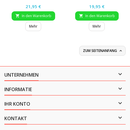
Preis
Preis
21,95 €
19,95 €
In den Warenkorb
In den Warenkorb


Mehr
Mehr
ZUM SEITENANFANG


UNTERNEHMEN

INFORMATIE

IHR KONTO

KONTAKT