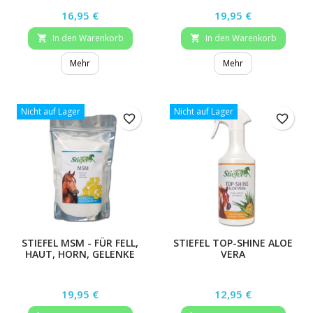
Preis
Preis
16,95 €
19,95 €
In den Warenkorb
In den Warenkorb


Mehr
Mehr
Nicht auf Lager
Nicht auf Lager
favorite_border
favorite_border
STIEFEL MSM - FÜR FELL,
STIEFEL TOP-SHINE ALOE
HAUT, HORN, GELENKE
VERA
Preis
Preis
19,95 €
12,95 €