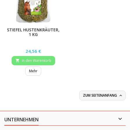
STIEFEL HUSTENKRÄUTER,
1 KG
Preis
24,56 €
In den Warenkorb

Mehr
ZUM SEITENANFANG


UNTERNEHMEN