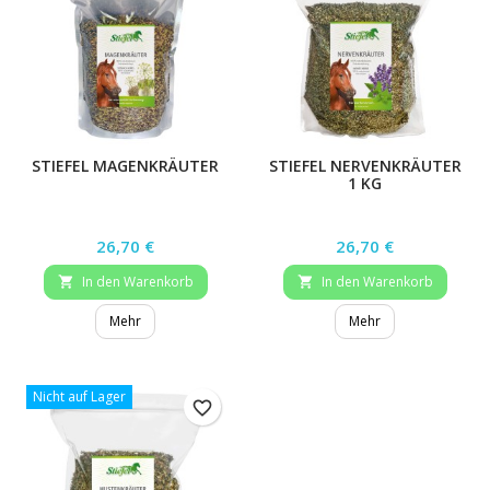
STIEFEL MAGENKRÄUTER
STIEFEL NERVENKRÄUTER
1 KG
Preis
Preis
26,70 €
26,70 €
In den Warenkorb
In den Warenkorb


Mehr
Mehr
Nicht auf Lager
favorite_border