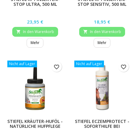
STOP ULTRA, 500 ML
STOP SENSITIV, 500 ML
Preis
Preis
23,95 €
18,95 €
In den Warenkorb
In den Warenkorb


Mehr
Mehr
Nicht auf Lager
Nicht auf Lager
favorite_border
favorite_border
STIEFEL KRÄUTER-HUFÖL -
STIEFEL ECZEMPROTECT -
NATÜRLICHE HUFPFLEGE
SOFORTHILFE BEI
JUCKREIZ