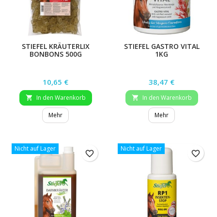
STIEFEL KRÄUTERLIX
STIEFEL GASTRO VITAL
BONBONS 500G
1KG
Preis
Preis
10,65 €
38,47 €
In den Warenkorb
In den Warenkorb


Mehr
Mehr
Nicht auf Lager
Nicht auf Lager
favorite_border
favorite_border