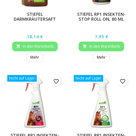
STIEFEL
STIEFEL RP1 INSEKTEN-
DARMKRÄUTERSAFT
STOP ROLL ON, 80 ML
Preis
Preis
18,14 €
7,95 €
In den Warenkorb
In den Warenkorb


Mehr
Mehr
Nicht auf Lager
Nicht auf Lager
favorite_border
favorite_border
STIEFEL RP1 INSEKTEN-
STIEFEL RP1 INSEKTEN-