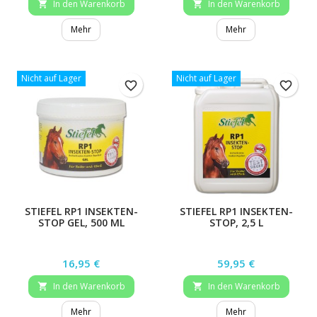
In den Warenkorb
In den Warenkorb


Mehr
Mehr
Nicht auf Lager
Nicht auf Lager
favorite_border
favorite_border
STIEFEL RP1 INSEKTEN-
STIEFEL RP1 INSEKTEN-
STOP GEL, 500 ML
STOP, 2,5 L
Preis
Preis
16,95 €
59,95 €
In den Warenkorb
In den Warenkorb


Mehr
Mehr