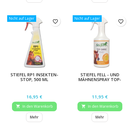
Nicht auf Lager
Nicht auf Lager
favorite_border
favorite_border
STIEFEL RP1 INSEKTEN-
STIEFEL FELL - UND
STOP, 500 ML
MÄHNENSPRAY TOP-
SHINE , 750 ML
Preis
Preis
16,95 €
11,95 €
In den Warenkorb
In den Warenkorb


Mehr
Mehr