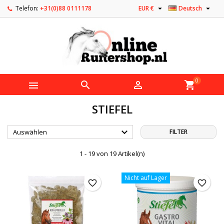


Telefon:
+31(0)88 0111178
EUR €
Deutsch
0



shopping_cart
STIEFEL

Auswählen
FILTER
1 - 19 von 19 Artikel(n)
Nicht auf Lager
favorite_border
favorite_border