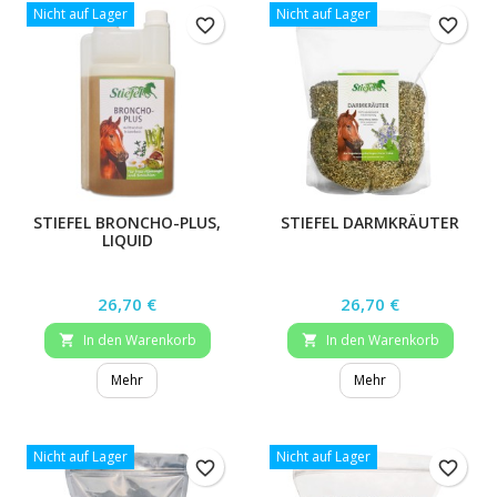
Nicht auf Lager
Nicht auf Lager
favorite_border
favorite_border
STIEFEL BRONCHO-PLUS,
STIEFEL DARMKRÄUTER
LIQUID
Preis
Preis
26,70 €
26,70 €
In den Warenkorb
In den Warenkorb


Mehr
Mehr
Nicht auf Lager
Nicht auf Lager
favorite_border
favorite_border