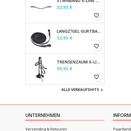
STIRNBAND X-LINE GLAM, SCHWARZ, SAPHIRBLAU/DUNKELBLAU/SIBER,
Preis
32,95 €
favorite_border
LANGZ?GEL GURTBAND 4M, X-LINE, 19 MM, SCHWARZ
Preis
32,95 €
favorite_border
TRENSENZAUM X-LINE HACKAMORE, BRAUN, WB
Preis
99,95 €
favorite_border
ALLE VERKAUFSHITS

UNTERNEHMEN
INFORM
Verzending & Retouren
Paardend