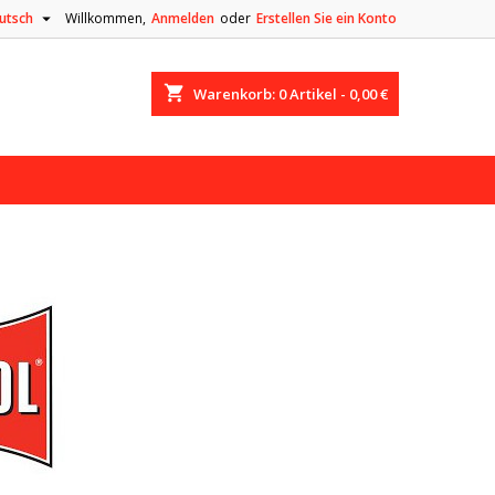

utsch
Willkommen,
Anmelden
oder
Erstellen Sie ein Konto
shopping_cart
Warenkorb:
0
Artikel - 0,00 €