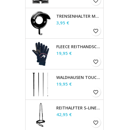
favorite_border
TRENSENHALTER METALL, SCHWARZ
Preis
3,95 €
favorite_border
FLEECE REITHANDSCHUH LUCKY GISELLE, KIDS
Preis
19,95 €
favorite_border
WALDHAUSEN TOUCHIERGERTE, SCHWARZ, 160 CM
Preis
19,95 €
favorite_border
REITHALFTER S-LINE ENGL.KOMB., BRAUN, WB
Preis
42,95 €
favorite_border