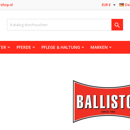

rshop.nl
EUR €
De

TER
PFERDE
PFLEGE & HALTUNG
MARKEN