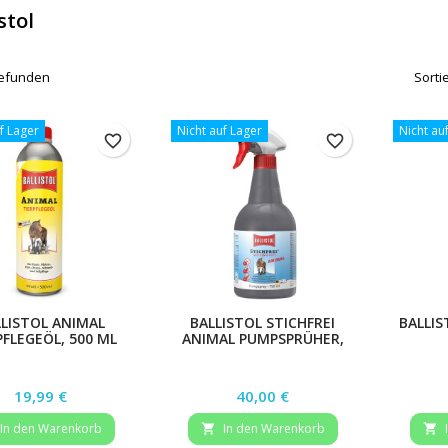
stol
 gefunden
Sorti
f Lager
Nicht auf Lager
Nicht au
favorite_border
favorite_border
LISTOL ANIMAL
BALLISTOL STICHFREI
BALLIS
PFLEGEÖL, 500 ML
ANIMAL PUMPSPRÜHER,
750 ML
Preis
Preis
19,99 €
40,00 €
In den Warenkorb
In den Warenkorb

