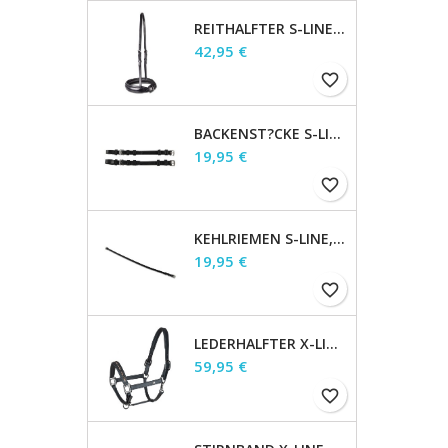
REITHALFTER S-LINE ENGLISCH, SCHWARZ, WB
Preis
42,95 €
favorite_border
BACKENST?CKE S-LINE PAAR MIT SCHNALLEN, BRAUN, WB
Preis
19,95 €
favorite_border
KEHLRIEMEN S-LINE, BRAUN, WB
Preis
19,95 €
favorite_border
LEDERHALFTER X-LINE CRYSTAL, BRAUN/GOLD, PONY
Preis
59,95 €
favorite_border