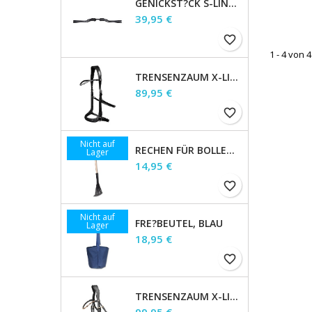
GENICKST?CK S-LINE GAP, BRAUN, WB
Preis
39,95 €
favorite_border
1 - 4 von 4
TRENSENZAUM X-LINE GEBISSLOS SENSATION, SCHWARZ, VB
Preis
89,95 €
favorite_border
Nicht auf
RECHEN FÜR BOLLENSAMMLER
Lager
Preis
14,95 €
favorite_border
Nicht auf
FRE?BEUTEL, BLAU
Lager
Preis
18,95 €
favorite_border
TRENSENZAUM X-LINE GOLDHEART, SCHWED.KOMB., BRAUN, WB
Preis