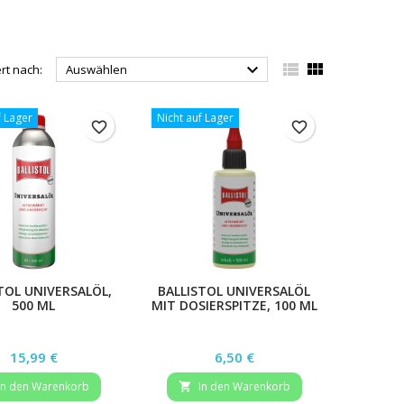



ert nach:
Auswählen
f Lager
Nicht auf Lager
favorite_border
favorite_border
TOL UNIVERSALÖL,
BALLISTOL UNIVERSALÖL
500 ML
MIT DOSIERSPITZE, 100 ML
Preis
Preis
15,99 €
6,50 €
In den Warenkorb
In den Warenkorb
