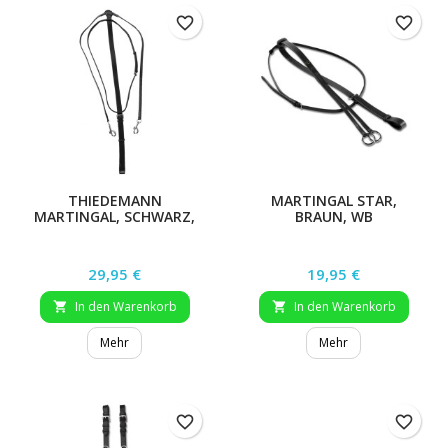
favorite_border
favorite_border
THIEDEMANN
MARTINGAL STAR,
MARTINGAL, SCHWARZ,
BRAUN, WB
WB
Preis
Preis
29,95 €
19,95 €
In den Warenkorb
In den Warenkorb


Mehr
Mehr
favorite_border
favorite_border