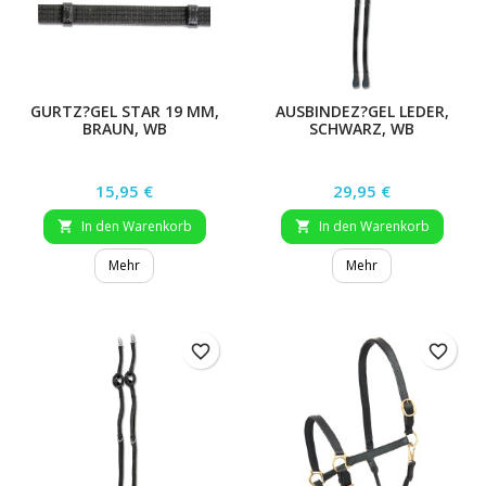
GURTZ?GEL STAR 19 MM,
AUSBINDEZ?GEL LEDER,
BRAUN, WB
SCHWARZ, WB
Preis
Preis
15,95 €
29,95 €
In den Warenkorb
In den Warenkorb


Mehr
Mehr
favorite_border
favorite_border