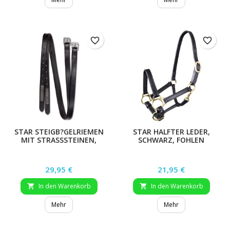
favorite_border
favorite_border
STAR STEIGB?GELRIEMEN
STAR HALFTER LEDER,
MIT STRASSSTEINEN,
SCHWARZ, FOHLEN
SCHWARZ, 150CM
Preis
Preis
29,95 €
21,95 €
In den Warenkorb
In den Warenkorb


Mehr
Mehr