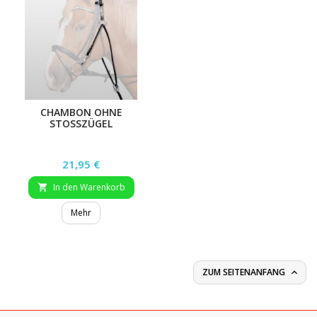
CHAMBON OHNE
STOSSZÜGEL
Preis
21,95 €
In den Warenkorb

Mehr
ZUM SEITENANFANG
