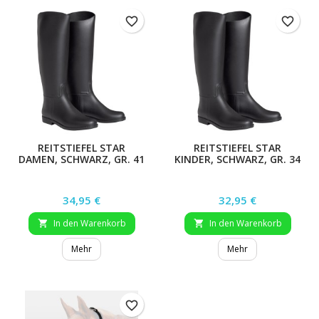
favorite_border
favorite_border
REITSTIEFEL STAR
REITSTIEFEL STAR
DAMEN, SCHWARZ, GR. 41
KINDER, SCHWARZ, GR. 34
Preis
Preis
34,95 €
32,95 €
In den Warenkorb
In den Warenkorb


Mehr
Mehr
favorite_border