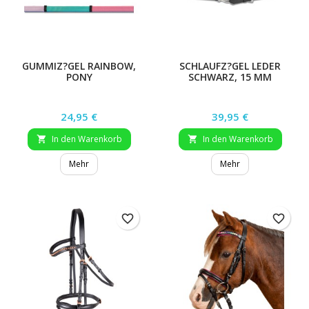
GUMMIZ?GEL RAINBOW,
SCHLAUFZ?GEL LEDER
PONY
SCHWARZ, 15 MM
Preis
Preis
24,95 €
39,95 €
In den Warenkorb
In den Warenkorb


Mehr
Mehr
favorite_border
favorite_border