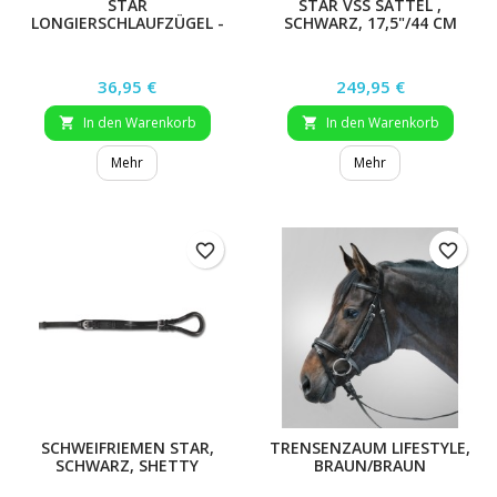
STAR
STAR VSS SATTEL ,
LONGIERSCHLAUFZÜGEL -
SCHWARZ, 17,5"/44 CM
ZWEITEILIG
(LAUFFERZÜGEL)
Preis
Preis
36,95 €
249,95 €
In den Warenkorb
In den Warenkorb


Mehr
Mehr
favorite_border
favorite_border
SCHWEIFRIEMEN STAR,
TRENSENZAUM LIFESTYLE,
SCHWARZ, SHETTY
BRAUN/BRAUN
UNTERLEGT, WB