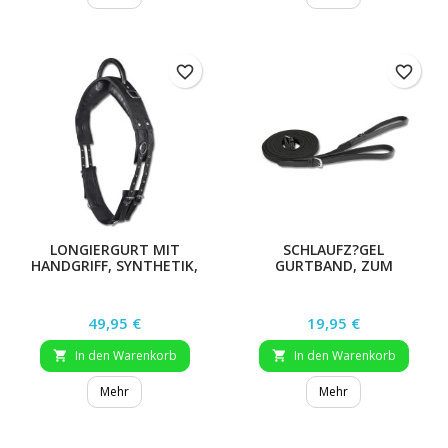
favorite_border
favorite_border
LONGIERGURT MIT
SCHLAUFZ?GEL
HANDGRIFF, SYNTHETIK,
GURTBAND, ZUM
SCHWARZ, WB
SCHNALLEN, SCHWARZ
Preis
Preis
49,95 €
19,95 €
In den Warenkorb
In den Warenkorb


Mehr
Mehr