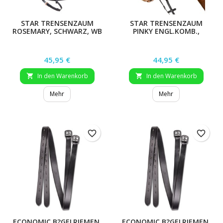
STAR TRENSENZAUM
STAR TRENSENZAUM
ROSEMARY, SCHWARZ, WB
PINKY ENGL.KOMB.,
SCHWARZ, PONY
Preis
Preis
45,95 €
44,95 €
In den Warenkorb
In den Warenkorb


Mehr
Mehr
favorite_border
favorite_border
ECONOMIC B?GELRIEMEN,
ECONOMIC B?GELRIEMEN,