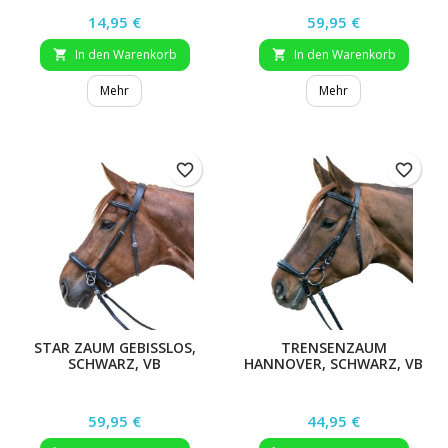
Preis
Preis
14,95 €
59,95 €
In den Warenkorb
In den Warenkorb


Mehr
Mehr
favorite_border
favorite_border
STAR ZAUM GEBISSLOS,
TRENSENZAUM
SCHWARZ, VB
HANNOVER, SCHWARZ, VB
Preis
Preis
59,95 €
44,95 €