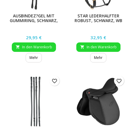
AUSBINDEZ?GEL MIT
STAR LEDERHALFTER
GUMMIRING, SCHWARZ,
ROBUST, SCHWARZ, WB
WB
Preis
Preis
29,95 €
32,95 €
In den Warenkorb
In den Warenkorb


Mehr
Mehr
favorite_border
favorite_border