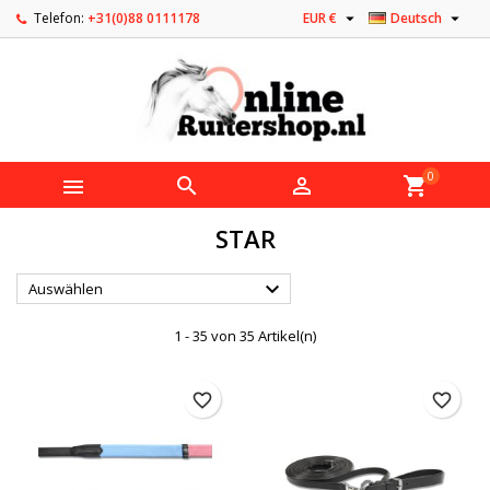


Telefon:
+31(0)88 0111178
EUR €
Deutsch
0



shopping_cart
STAR

Auswählen
1 - 35 von 35 Artikel(n)
favorite_border
favorite_border