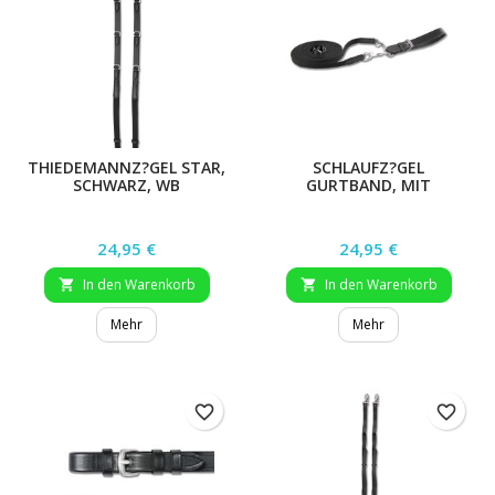
THIEDEMANNZ?GEL STAR,
SCHLAUFZ?GEL
SCHWARZ, WB
GURTBAND, MIT
KARABINERN, SCHWARZ
Preis
Preis
24,95 €
24,95 €
In den Warenkorb
In den Warenkorb


Mehr
Mehr
favorite_border
favorite_border