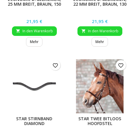
25 MM BREIT, BRAUN, 150
22 MM BREIT, BRAUN, 130
CM
CM
Preis
Preis
21,95 €
21,95 €
In den Warenkorb
In den Warenkorb


Mehr
Mehr
favorite_border
favorite_border
STAR STIRNBAND
STAR TWEE BITLOOS
DIAMOND
HOOFDSTEL
GESCHWUNGEN,
SCHWARZ, WB