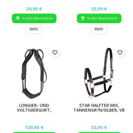
Preis
Preis
24,95 €
35,95 €
In den Warenkorb
In den Warenkorb


Mehr
Mehr
favorite_border
favorite_border
LONGIER- UND
STAR HALFTER MIX,
VOLTIGIERGURT,
TANNENGR?N/SILBER, VB
SCHWARZ, WB
Preis
Preis
139,95 €
32,95 €