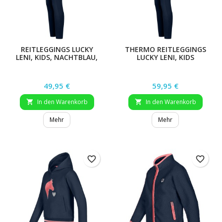
REITLEGGINGS LUCKY
THERMO REITLEGGINGS
LENI, KIDS, NACHTBLAU,
LUCKY LENI, KIDS
GR. 140
Preis
Preis
49,95 €
59,95 €
In den Warenkorb
In den Warenkorb


Mehr
Mehr
favorite_border
favorite_border