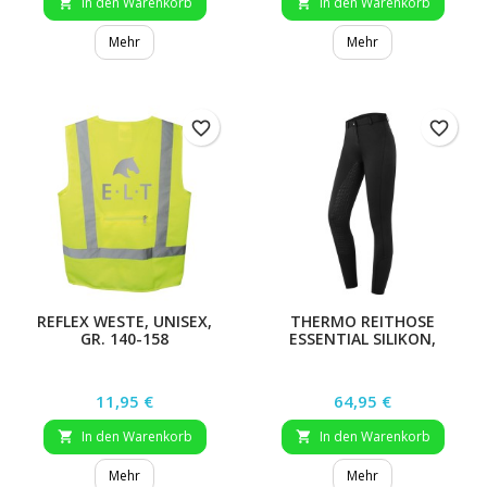
In den Warenkorb
In den Warenkorb


Mehr
Mehr
favorite_border
favorite_border
REFLEX WESTE, UNISEX,
THERMO REITHOSE
GR. 140-158
ESSENTIAL SILIKON,
TIEFBLAU, GR. 176
Preis
Preis
11,95 €
64,95 €
In den Warenkorb
In den Warenkorb


Mehr
Mehr