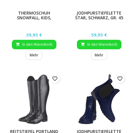
THERMOSCHUH
JODHPURSTIEFELETTE
SNOWFALL, KIDS,
STAR, SCHWARZ, GR. 45
NACHTBLAU, GR. 32
Preis
Preis
39,95 €
59,95 €
In den Warenkorb
In den Warenkorb


Mehr
Mehr
favorite_border
favorite_border
REITSTIEFEL PORTLAND
JODHPURSTIEFELETTE