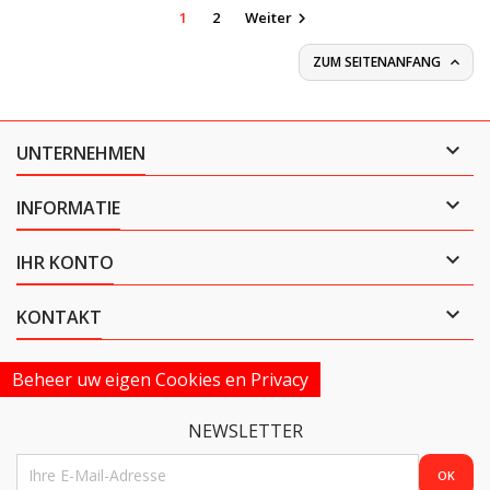
1
2
Weiter

ZUM SEITENANFANG


UNTERNEHMEN

INFORMATIE

IHR KONTO

KONTAKT
Beheer uw eigen Cookies en Privacy
NEWSLETTER