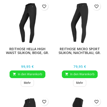
favorite_border
favorite_border
REITHOSE HELLA HIGH
REITHOSE MICRO SPORT
WAIST SILIKON, BEIGE, GR.
SILIKON, NACHTBLAU, GR.
48
48
Preis
Preis
99,95 €
79,95 €
In den Warenkorb
In den Warenkorb


Mehr
Mehr
favorite_border
favorite_border