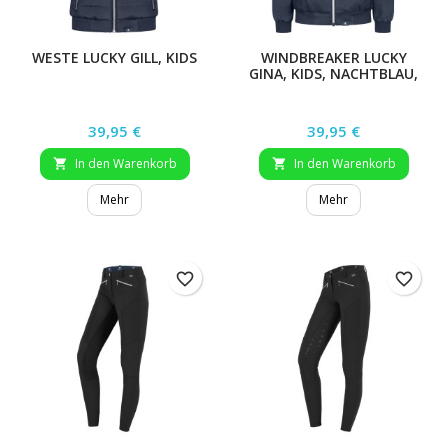
WESTE LUCKY GILL, KIDS
WINDBREAKER LUCKY
GINA, KIDS, NACHTBLAU,
GR. 116/122
Preis
Preis
39,95 €
39,95 €
In den Warenkorb
In den Warenkorb


Mehr
Mehr
favorite_border
favorite_border