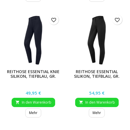
favorite_border
favorite_border
REITHOSE ESSENTIAL KNIE
REITHOSE ESSENTIAL
SILIKON, TIEFBLAU, GR.
SILIKON, TIEFBLAU, GR.
176
176
Preis
Preis
49,95 €
54,95 €
In den Warenkorb
In den Warenkorb


Mehr
Mehr