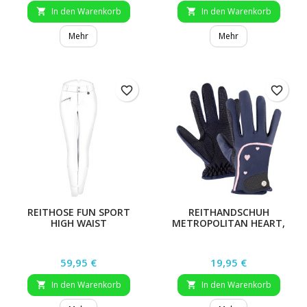
In den Warenkorb
In den Warenkorb


Mehr
Mehr
favorite_border
favorite_border
REITHOSE FUN SPORT
REITHANDSCHUH
HIGH WAIST
METROPOLITAN HEART,
KIDS, NACHTBLAU, 7-9
JAHRE
Preis
Preis
59,95 €
19,95 €
In den Warenkorb
In den Warenkorb

