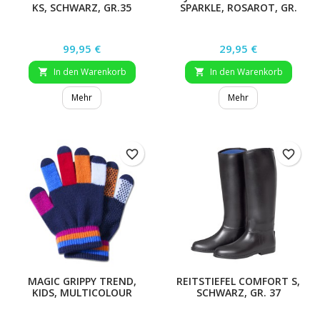
KS, SCHWARZ, GR.35
SPARKLE, ROSAROT, GR.
38
Preis
Preis
99,95 €
29,95 €
In den Warenkorb
In den Warenkorb


Mehr
Mehr
favorite_border
favorite_border
MAGIC GRIPPY TREND,
REITSTIEFEL COMFORT S,
KIDS, MULTICOLOUR
SCHWARZ, GR. 37