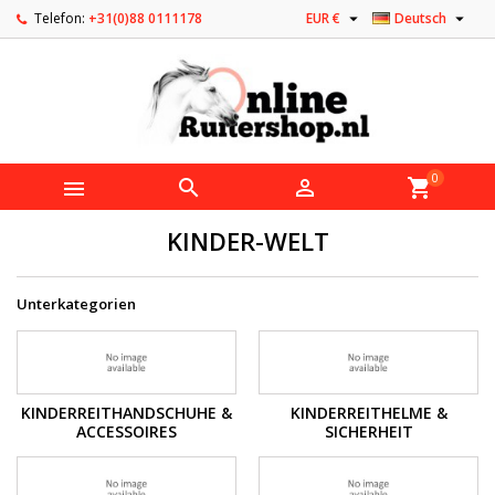


Telefon:
+31(0)88 0111178
EUR €
Deutsch
0



shopping_cart
KINDER-WELT
Unterkategorien
KINDERREITHANDSCHUHE &
KINDERREITHELME &
ACCESSOIRES
SICHERHEIT