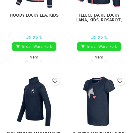
HOODY LUCKY LEA, KIDS
FLEECE JACKE LUCKY
LANA, KIDS, ROSAROT,
152/158
Preis
Preis
39,95 €
39,95 €
In den Warenkorb
In den Warenkorb


Mehr
Mehr
favorite_border
favorite_border