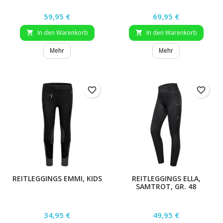
Preis
Preis
59,95 €
69,95 €
In den Warenkorb
In den Warenkorb


Mehr
Mehr
favorite_border
favorite_border
REITLEGGINGS EMMI, KIDS
REITLEGGINGS ELLA,
SAMTROT, GR. 48
Preis
Preis
34,95 €
49,95 €