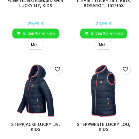
FUNKTIONSLANGARMSHIRT
T-SHIRT LUCKY LILY, KIDS,
LUCKY LIZ, KIDS
ROSAROT, 152/158
Preis
Preis
29,95 €
24,95 €
In den Warenkorb
In den Warenkorb


Mehr
Mehr
favorite_border
favorite_border
STEPPJACKE LUCKY LIV,
STEPPWESTE LUCKY LOU,
KIDS
KIDS