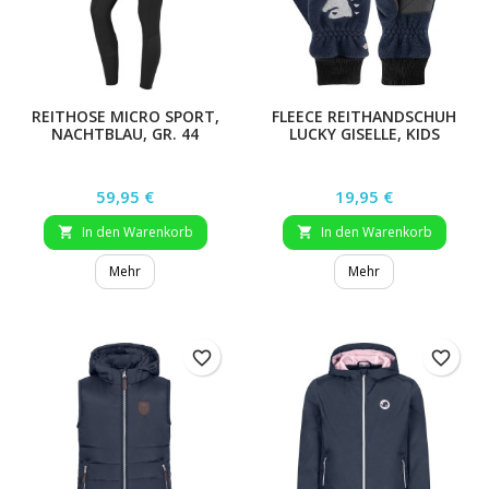
REITHOSE MICRO SPORT,
FLEECE REITHANDSCHUH
NACHTBLAU, GR. 44
LUCKY GISELLE, KIDS
Preis
Preis
59,95 €
19,95 €
In den Warenkorb
In den Warenkorb


Mehr
Mehr
favorite_border
favorite_border