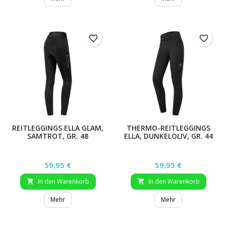
favorite_border
favorite_border
REITLEGGINGS ELLA GLAM,
THERMO-REITLEGGINGS
SAMTROT, GR. 48
ELLA, DUNKELOLIV, GR. 44
Preis
Preis
59,95 €
59,95 €
In den Warenkorb
In den Warenkorb


Mehr
Mehr