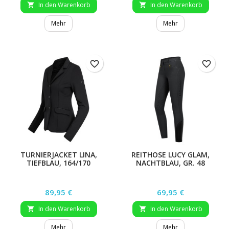
In den Warenkorb
In den Warenkorb


Mehr
Mehr
favorite_border
favorite_border
TURNIERJACKET LINA,
REITHOSE LUCY GLAM,
TIEFBLAU, 164/170
NACHTBLAU, GR. 48
Preis
Preis
89,95 €
69,95 €
In den Warenkorb
In den Warenkorb


Mehr
Mehr