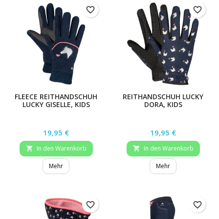
favorite_border
favorite_border
FLEECE REITHANDSCHUH
REITHANDSCHUH LUCKY
LUCKY GISELLE, KIDS
DORA, KIDS
Preis
Preis
19,95 €
19,95 €
In den Warenkorb
In den Warenkorb


Mehr
Mehr
favorite_border
favorite_border