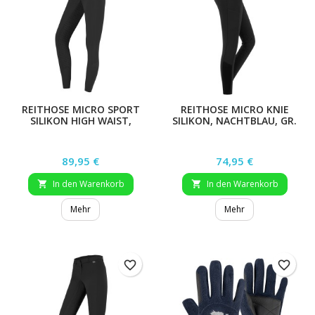
REITHOSE MICRO SPORT
REITHOSE MICRO KNIE
SILIKON HIGH WAIST,
SILIKON, NACHTBLAU, GR.
NACHTBLAU, GR. 48
48
Preis
Preis
89,95 €
74,95 €
In den Warenkorb
In den Warenkorb


Mehr
Mehr
favorite_border
favorite_border