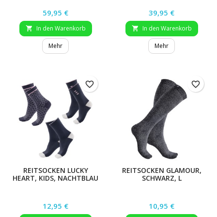
Preis
Preis
59,95 €
39,95 €
In den Warenkorb
In den Warenkorb


Mehr
Mehr
favorite_border
favorite_border
REITSOCKEN LUCKY
REITSOCKEN GLAMOUR,
HEART, KIDS, NACHTBLAU
SCHWARZ, L
(27-30)
Preis
Preis
12,95 €
10,95 €