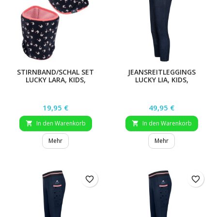
STIRNBAND/SCHAL SET
JEANSREITLEGGINGS
LUCKY LARA, KIDS,
LUCKY LIA, KIDS,
NACHTBLAU, ONE SIZE
NACHTBLAU, GR. 116
Preis
Preis
19,95 €
49,95 €
In den Warenkorb
In den Warenkorb


Mehr
Mehr
favorite_border
favorite_border