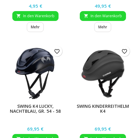
Preis
Preis
4,95 €
49,95 €
In den Warenkorb
In den Warenkorb


Mehr
Mehr
favorite_border
favorite_border
SWING K4 LUCKY,
SWING KINDERREITHELM
NACHTBLAU, GR. 54 - 58
K4
CM
Preis
Preis
69,95 €
69,95 €