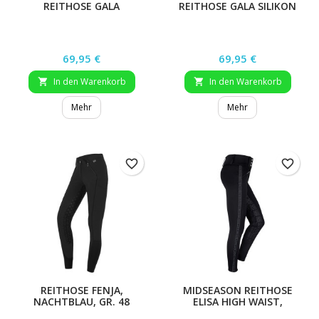
REITHOSE GALA
REITHOSE GALA SILIKON
Preis
Preis
69,95 €
69,95 €
In den Warenkorb
In den Warenkorb


Mehr
Mehr
favorite_border
favorite_border
REITHOSE FENJA,
MIDSEASON REITHOSE
NACHTBLAU, GR. 48
ELISA HIGH WAIST,
SCHWARZ, GR. 176