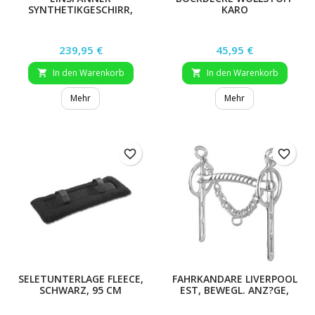
SYNTHETIKGESCHIRR,
KARO
PONY UND SHETTY
Preis
Preis
239,95 €
45,95 €
In den Warenkorb
In den Warenkorb


Mehr
Mehr
favorite_border
favorite_border
SELETUNTERLAGE FLEECE,
FAHRKANDARE LIVERPOOL
SCHWARZ, 95 CM
EST, BEWEGL. ANZ?GE,
16MM/15,5 CM, 21CM