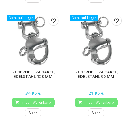
Nicht auf Lager
Nicht auf Lager
favorite_border
favorite_border
SICHERHEITSSCHÄKEL,
SICHERHEITSSCHÄKEL,
EDELSTAHL 128 MM
EDELSTAHL 90 MM
Preis
Preis
34,95 €
21,95 €
In den Warenkorb
In den Warenkorb


Mehr
Mehr