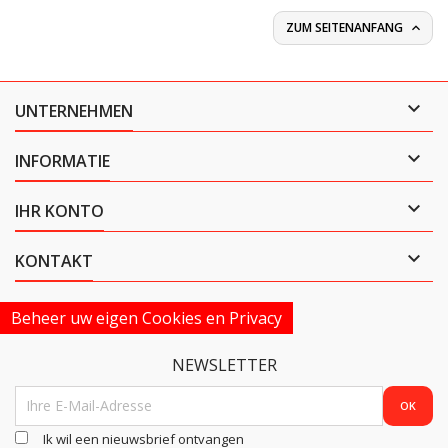
ZUM SEITENANFANG


UNTERNEHMEN

INFORMATIE

IHR KONTO

KONTAKT
Beheer uw eigen Cookies en Privacy
NEWSLETTER
Ik wil een nieuwsbrief ontvangen