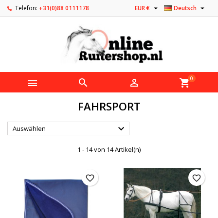


Telefon:
+31(0)88 0111178
EUR €
Deutsch
0



shopping_cart
FAHRSPORT

Auswählen
1 - 14 von 14 Artikel(n)
favorite_border
favorite_border