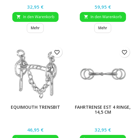
Preis
Preis
32,95 €
59,95 €
In den Warenkorb
In den Warenkorb


Mehr
Mehr
favorite_border
favorite_border
EQUIMOUTH TRENSBIT
FAHRTRENSE EST 4 RINGE,
14,5 CM
Preis
Preis
46,95 €
32,95 €