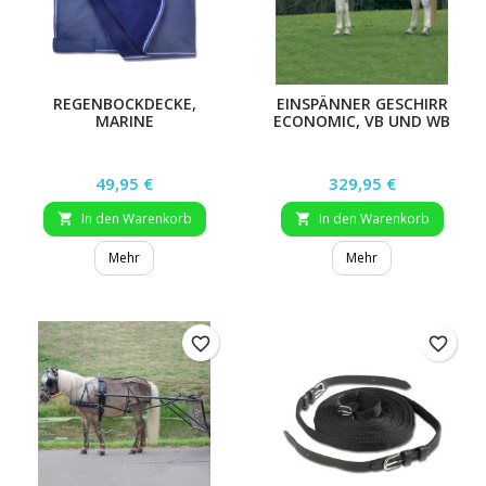
REGENBOCKDECKE,
EINSPÄNNER GESCHIRR
MARINE
ECONOMIC, VB UND WB
Preis
Preis
49,95 €
329,95 €
In den Warenkorb
In den Warenkorb


Mehr
Mehr
favorite_border
favorite_border