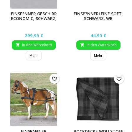
EINSP?NNER GESCHIRR
EINSP?NNERLEINE SOFT,
ECONOMIC, SCHWARZ,
SCHWARZ, WB
SHETTY
Preis
Preis
299,95 €
44,95 €
In den Warenkorb
In den Warenkorb


Mehr
Mehr
favorite_border
favorite_border
EINSPÄNNER
BOCKDECKE WOLLSTOFF