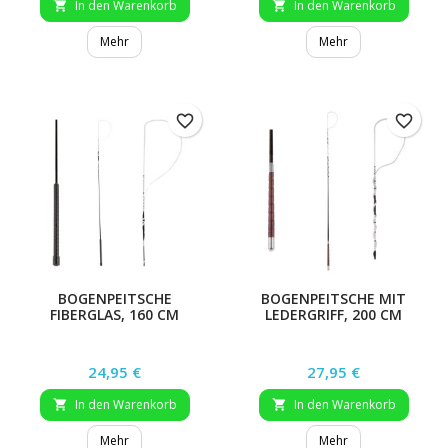
In den Warenkorb
In den Warenkorb


Mehr
Mehr
favorite_border
favorite_border
BOGENPEITSCHE
BOGENPEITSCHE MIT
FIBERGLAS, 160 CM
LEDERGRIFF, 200 CM
Preis
Preis
24,95 €
27,95 €
In den Warenkorb
In den Warenkorb


Mehr
Mehr