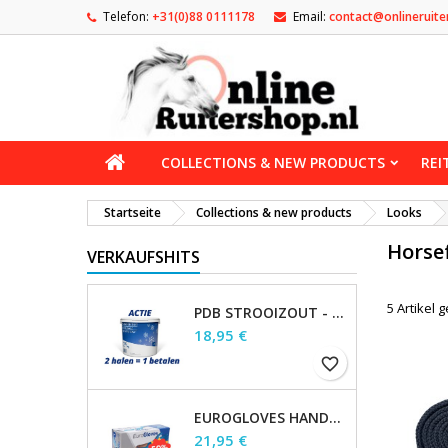
Telefon:
+31(0)88 0111178
Email:
contact@onlineruite
COLLECTIONS & NEW PRODUCTS
REI
Startseite
Collections & new products
Looks
Horse
VERKAUFSHITS
5 Artikel
PDB STROOIZOUT - EMMER - 7,5KG
Preis
18,95 €
favorite_border
EUROGLOVES HANDSCHOENEN L NITRIL BLAUW (1000 STUKS) MAAT L
Preis
21,95 €