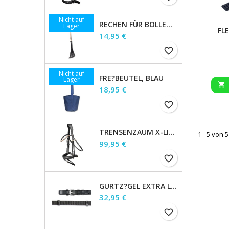
Nicht auf
RECHEN FÜR BOLLENSAMMLER
Lager
FL
Preis
14,95 €
favorite_border
Nicht auf
FRE?BEUTEL, BLAU
Lager

Preis
18,95 €
favorite_border
TRENSENZAUM X-LINE GOLDHEART, SCHWED.KOMB., BRAUN, WB
1 - 5 von 5
Preis
99,95 €
favorite_border
GURTZ?GEL EXTRA LANG, SCHWARZ, 19 MM, 1,66 M
Preis
32,95 €
favorite_border