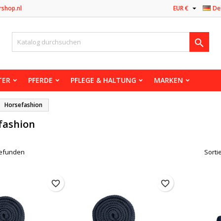

rshop.nl
EUR €
De

TER
PFERDE
PFLEGE & HALTUNG
MARKEN
Horsefashion
fashion
 gefunden
Sorti
favorite_border
favorite_border