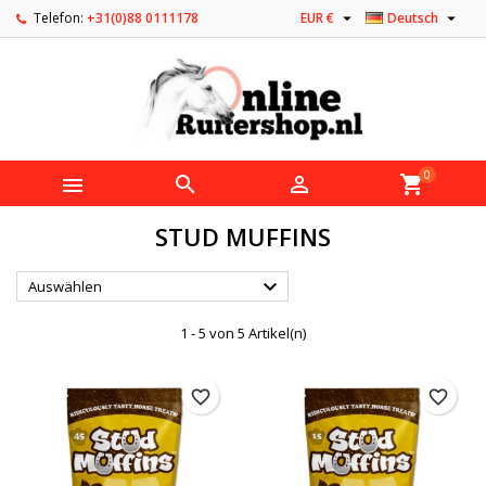


Telefon:
+31(0)88 0111178
EUR €
Deutsch
0



shopping_cart
STUD MUFFINS

Auswählen
1 - 5 von 5 Artikel(n)
favorite_border
favorite_border