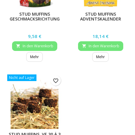
STUD MUFFINS
STUD MUFFINS
GESCHMACKSRICHTUNG
ADVENTSKALENDER
CHRISTMAS PUDDING, 15
STK.
Preis
Preis
9,58 €
18,14 €
In den Warenkorb
In den Warenkorb


Mehr
Mehr
Nicht auf Lager
favorite_border
STUD MUFFINS, VE 30 Á 3