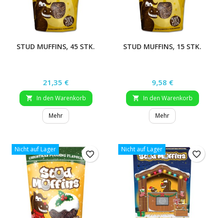
STUD MUFFINS, 45 STK.
STUD MUFFINS, 15 STK.
Preis
Preis
21,35 €
9,58 €
In den Warenkorb
In den Warenkorb


Mehr
Mehr
Nicht auf Lager
Nicht auf Lager
favorite_border
favorite_border