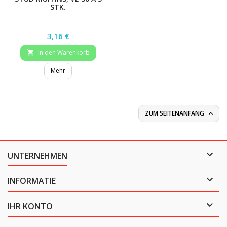
STK.
Preis
3,16 €
In den Warenkorb

Mehr
ZUM SEITENANFANG


UNTERNEHMEN

INFORMATIE

IHR KONTO