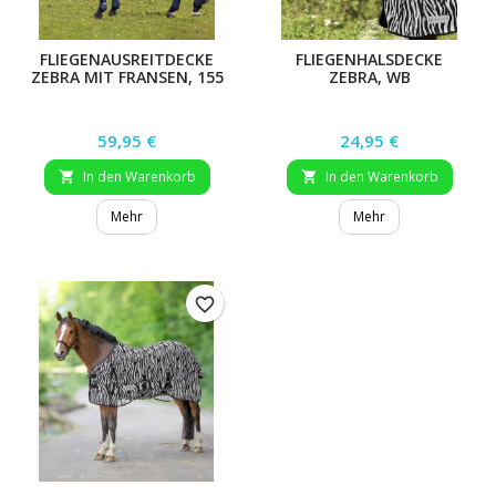
FLIEGENAUSREITDECKE
FLIEGENHALSDECKE
ZEBRA MIT FRANSEN, 155
ZEBRA, WB
CM
Preis
Preis
59,95 €
24,95 €
In den Warenkorb
In den Warenkorb


Mehr
Mehr
favorite_border