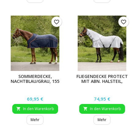
favorite_border
favorite_border
SOMMERDECKE,
FLIEGENDECKE PROTECT
NACHTBLAU/GRAU, 155
MIT ABN. HALSTEIL,
CM
HELLBLAU/DUNKELBLAU,
Preis
Preis
69,95 €
74,95 €
In den Warenkorb
In den Warenkorb


Mehr
Mehr