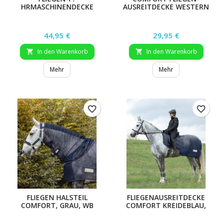
HRMASCHINENDECKE
AUSREITDECKE WESTERN
COMFORT, GRAU, 145 CM
Preis
Preis
44,95 €
29,95 €
In den Warenkorb
In den Warenkorb


Mehr
Mehr
favorite_border
favorite_border
FLIEGEN HALSTEIL
FLIEGENAUSREITDECKE
COMFORT, GRAU, WB
COMFORT KREIDEBLAU,
155 CM