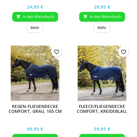
Preis
Preis
24,95 €
29,95 €
In den Warenkorb
In den Warenkorb


Mehr
Mehr
favorite_border
favorite_border
REGEN-FLIEGENDECKE
FLEECE/FLIEGENDECKE
COMFORT, GRAU, 165 CM
COMFORT, KREIDEBLAU,
155 CM
Preis
Preis
69,95 €
59,95 €