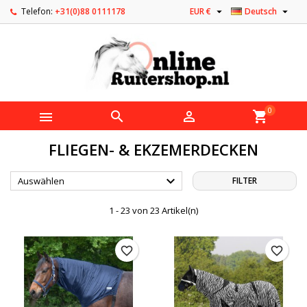


Telefon:
+31(0)88 0111178
EUR €
Deutsch
0



shopping_cart
FLIEGEN- & EKZEMERDECKEN

Auswählen
FILTER
1 - 23 von 23 Artikel(n)
favorite_border
favorite_border