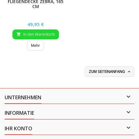
FLIEGENDECKE ZEBRA, 165
CM
Preis
49,95 €
In den Warenkorb

Mehr
ZUM SEITENANFANG


UNTERNEHMEN

INFORMATIE

IHR KONTO