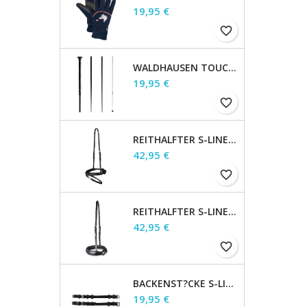
Preis
19,95 €
favorite_border
WALDHAUSEN TOUCHIERGERTE, SCHWARZ, 160 CM
Preis
19,95 €
favorite_border
REITHALFTER S-LINE ENGL.KOMB., BRAUN, WB
Preis
42,95 €
favorite_border
REITHALFTER S-LINE ENGLISCH, SCHWARZ, WB
Preis
42,95 €
favorite_border
BACKENST?CKE S-LINE PAAR MIT SCHNALLEN, BRAUN, WB
Preis
19,95 €