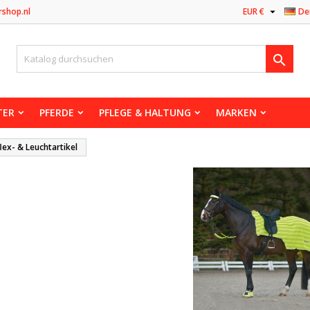

rshop.nl
EUR €
De

TER
PFERDE
PFLEGE & HALTUNG
MARKEN
lex- & Leuchtartikel