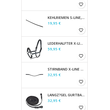
favorite_border
KEHLRIEMEN S-LINE, BRAUN, WB
Preis
19,95 €
favorite_border
LEDERHALFTER X-LINE CRYSTAL, BRAUN/GOLD, PONY
Preis
59,95 €
favorite_border
STIRNBAND X-LINE GLAM, SCHWARZ, SAPHIRBLAU/DUNKELBLAU/SIBER,
Preis
32,95 €
favorite_border
LANGZ?GEL GURTBAND 4M, X-LINE, 19 MM, SCHWARZ
Preis
32,95 €
favorite_border