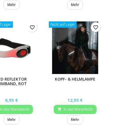
Mehr
Mehr
f Lager
Nicht auf Lager
favorite_border
favorite_border
ED REFLEKTOR
KOPF- & HELMLAMPE
RMBAND, ROT
Preis
Preis
6,95 €
12,95 €
In den Warenkorb
In den Warenkorb

Mehr
Mehr