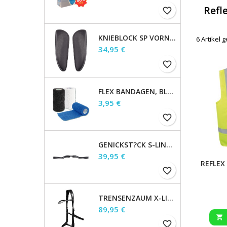
Refl
favorite_border
KNIEBLOCK SP VORNE GRO?, SCHWARZ, 21X 8 X 5CM HOCH
6 Artikel
Preis
34,95 €
favorite_border
FLEX BANDAGEN, BLAU 12 STCK. INKL. VERKAUFSDISPLAY
Preis
3,95 €
favorite_border
GENICKST?CK S-LINE GAP, BRAUN, WB
Preis
39,95 €
REFLEX
favorite_border
TRENSENZAUM X-LINE GEBISSLOS SENSATION, SCHWARZ, VB
Preis
89,95 €

favorite_border