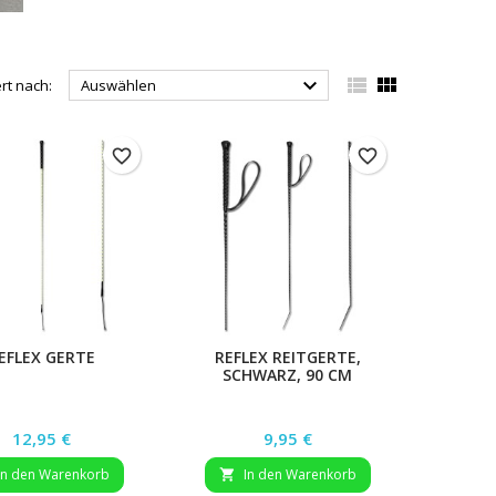



ert nach:
Auswählen
favorite_border
favorite_border
EFLEX GERTE
REFLEX REITGERTE,
SCHWARZ, 90 CM
Preis
Preis
12,95 €
9,95 €
In den Warenkorb
In den Warenkorb
