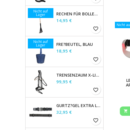
Nicht auf
RECHEN FÜR BOLLENSAMMLER
Lager
Preis
14,95 €
Nicht au
favorite_border
Nicht auf
FRE?BEUTEL, BLAU
Lager
Preis
18,95 €
favorite_border
TRENSENZAUM X-LINE GOLDHEART, SCHWED.KOMB., BRAUN, WB
L
Preis
99,95 €
A
favorite_border
GURTZ?GEL EXTRA LANG, SCHWARZ, 19 MM, 1,66 M
Preis

32,95 €
favorite_border