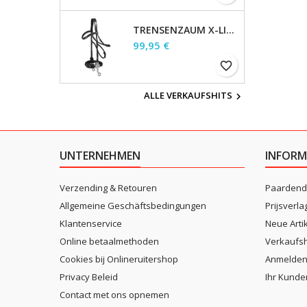
TRENSENZAUM X-LINE HACKAMORE, BRAUN, WB
Preis
99,95 €
favorite_border
ALLE VERKAUFSHITS

UNTERNEHMEN
INFORM
Verzending & Retouren
Paardend
Allgemeine Geschäftsbedingungen
Prijsverla
Klantenservice
Neue Arti
Online betaalmethoden
Verkaufsh
Cookies bij Onlineruitershop
Anmelde
Privacy Beleid
Ihr Kunde
Contact met ons opnemen