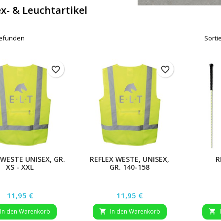
ex- & Leuchtartikel
 gefunden
Sorti
favorite_border
favorite_border
 WESTE UNISEX, GR.
REFLEX WESTE, UNISEX,
R
XS - XXL
GR. 140-158
Preis
Preis
11,95 €
11,95 €
In den Warenkorb
In den Warenkorb

