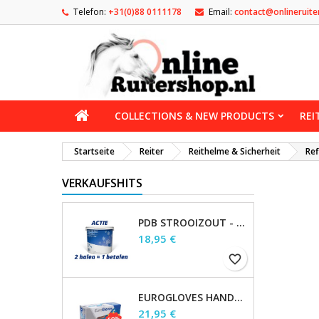
Telefon:
+31(0)88 0111178
Email:
contact@onlineruite
COLLECTIONS & NEW PRODUCTS
REI
Startseite
Reiter
Reithelme & Sicherheit
Ref
VERKAUFSHITS
PDB STROOIZOUT - EMMER - 7,5KG
Preis
18,95 €
favorite_border
EUROGLOVES HANDSCHOENEN L NITRIL BLAUW (1000 STUKS) MAAT L
Preis
21,95 €