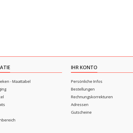
ATIE
IHR KONTO
eken - Maattabel
Persönliche Infos
ging
Bestellungen
kel
Rechnungskorrekturen
its
Adressen
n
Gutscheine
nbereich