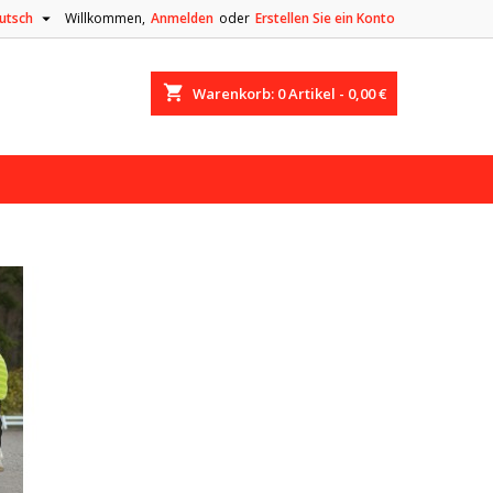

utsch
Willkommen,
Anmelden
oder
Erstellen Sie ein Konto
shopping_cart
Warenkorb:
0
Artikel - 0,00 €