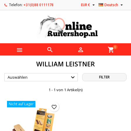


Telefon:
+31(0)88 0111178
EUR €
Deutsch
0



shopping_cart
WILLIAM LEISTNER

Auswählen
FILTER
1 - 1 von 1 Artikel(n)
Nicht auf Lager
favorite_border