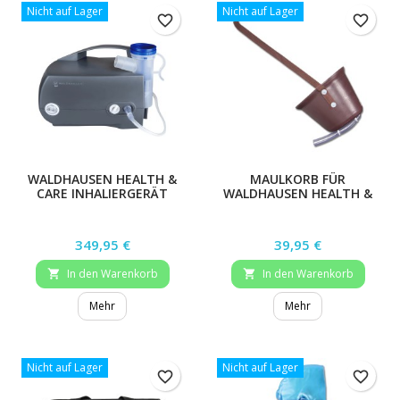
Nicht auf Lager
Nicht auf Lager
favorite_border
favorite_border
WALDHAUSEN HEALTH &
MAULKORB FÜR
CARE INHALIERGERÄT
WALDHAUSEN HEALTH &
CARE INHALIERGERÄT
Preis
Preis
349,95 €
39,95 €
In den Warenkorb
In den Warenkorb


Mehr
Mehr
Nicht auf Lager
Nicht auf Lager
favorite_border
favorite_border