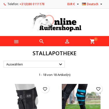


Telefon:
+31(0)88 0111178
EUR €
Deutsch
0



shopping_cart
STALLAPOTHEKE

Auswählen
1 - 18 von 18 Artikel(n)
favorite_border
favorite_border