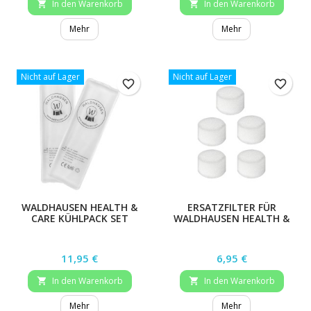
In den Warenkorb
In den Warenkorb


Mehr
Mehr
Nicht auf Lager
Nicht auf Lager
favorite_border
favorite_border
WALDHAUSEN HEALTH &
ERSATZFILTER FÜR
CARE KÜHLPACK SET
WALDHAUSEN HEALTH &
CARE INHALIERGERÄT
Preis
Preis
11,95 €
6,95 €
In den Warenkorb
In den Warenkorb


Mehr
Mehr