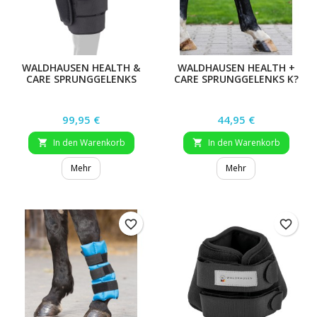
WALDHAUSEN HEALTH &
WALDHAUSEN HEALTH +
CARE SPRUNGGELENKS
CARE SPRUNGGELENKS K?
GAMASCHE
HLGAMASCHE GEL, WB
Preis
Preis
99,95 €
44,95 €
In den Warenkorb
In den Warenkorb


Mehr
Mehr
favorite_border
favorite_border