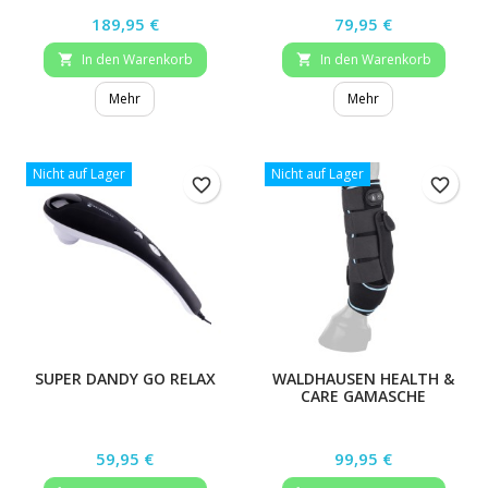
Preis
Preis
189,95 €
79,95 €
In den Warenkorb
In den Warenkorb


Mehr
Mehr
Nicht auf Lager
Nicht auf Lager
favorite_border
favorite_border
SUPER DANDY GO RELAX
WALDHAUSEN HEALTH &
CARE GAMASCHE
Preis
Preis
59,95 €
99,95 €