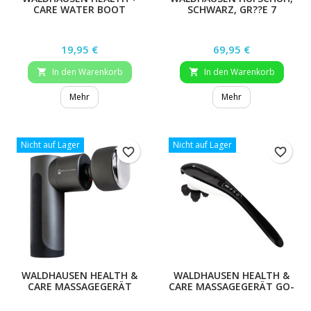
CARE WATER BOOT
SCHWARZ, GR??E 7
GLOCKEN, BLAU, GR. XXL
Preis
Preis
19,95 €
69,95 €
In den Warenkorb
In den Warenkorb


Mehr
Mehr
Nicht auf Lager
Nicht auf Lager
favorite_border
favorite_border
WALDHAUSEN HEALTH &
WALDHAUSEN HEALTH &
CARE MASSAGEGERÄT
CARE MASSAGEGERÄT GO-
PRO, HOT & COLD
ANYWHERE