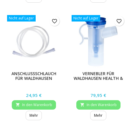
Nicht auf Lager
Nicht auf Lager
favorite_border
favorite_border
ANSCHLUSSSCHLAUCH
VERNEBLER FÜR
FÜR WALDHAUSEN
WALDHAUSEN HEALTH &
HEALTH & CARE
CARE INHALIERGERÄT
INHALIERGERÄT
Preis
Preis
24,95 €
79,95 €
In den Warenkorb
In den Warenkorb


Mehr
Mehr