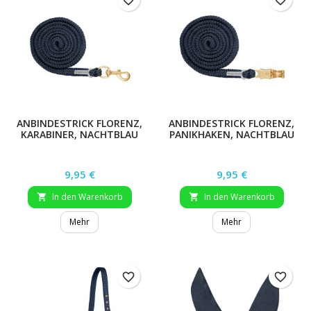
favorite_border
favorite_border
ANBINDESTRICK FLORENZ,
ANBINDESTRICK FLORENZ,
KARABINER, NACHTBLAU
PANIKHAKEN, NACHTBLAU
Preis
Preis
9,95 €
9,95 €
In den Warenkorb
In den Warenkorb


Mehr
Mehr
favorite_border
favorite_border