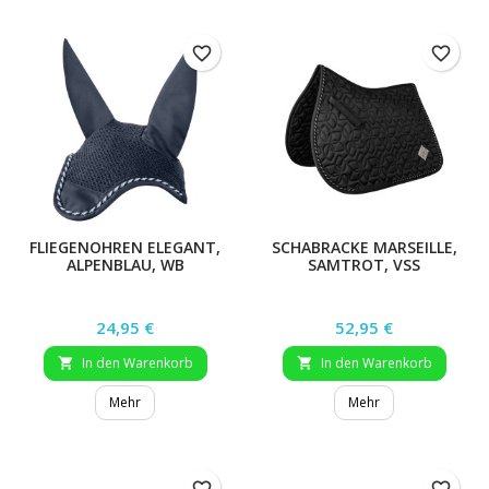
favorite_border
favorite_border
FLIEGENOHREN ELEGANT,
SCHABRACKE MARSEILLE,
ALPENBLAU, WB
SAMTROT, VSS
Preis
Preis
24,95 €
52,95 €
In den Warenkorb
In den Warenkorb


Mehr
Mehr