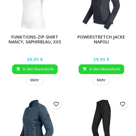
FUNKTIONS-ZIP-SHIRT
POWERSTRETCH JACKE
NANCY, SAPHIRBLAU, XXS
NAPOLI
Preis
Preis
39,95 €
59,95 €
In den Warenkorb
In den Warenkorb


Mehr
Mehr
favorite_border
favorite_border