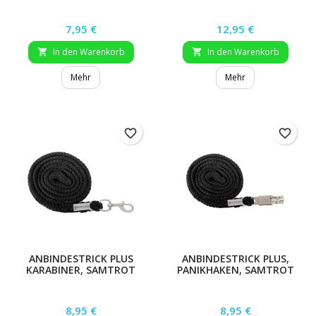
Preis
Preis
7,95 €
12,95 €
In den Warenkorb
In den Warenkorb


Mehr
Mehr
favorite_border
favorite_border
ANBINDESTRICK PLUS
ANBINDESTRICK PLUS,
KARABINER, SAMTROT
PANIKHAKEN, SAMTROT
Preis
Preis
8,95 €
8,95 €