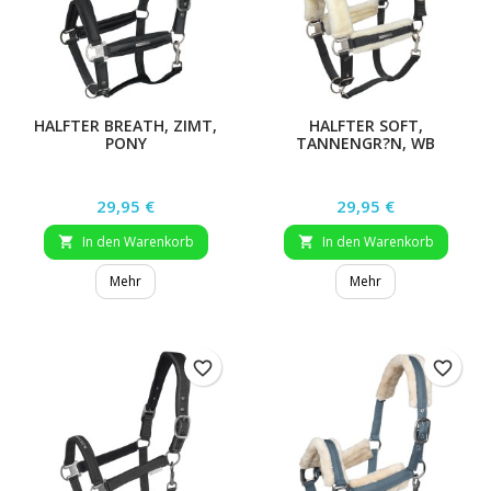
HALFTER BREATH, ZIMT,
HALFTER SOFT,
PONY
TANNENGR?N, WB
Preis
Preis
29,95 €
29,95 €
In den Warenkorb
In den Warenkorb


Mehr
Mehr
favorite_border
favorite_border