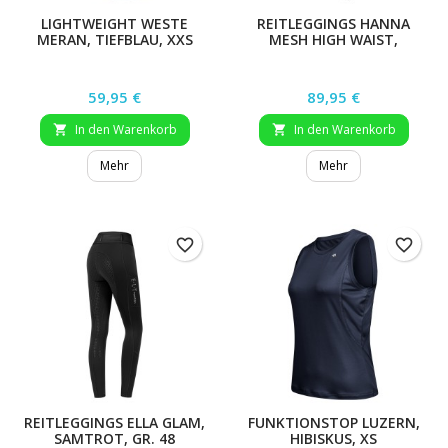
LIGHTWEIGHT WESTE
REITLEGGINGS HANNA
MERAN, TIEFBLAU, XXS
MESH HIGH WAIST,
NACHTBLAU, GR. 48
Preis
Preis
59,95 €
89,95 €
In den Warenkorb
In den Warenkorb


Mehr
Mehr
favorite_border
favorite_border
REITLEGGINGS ELLA GLAM,
FUNKTIONSTOP LUZERN,
SAMTROT, GR. 48
HIBISKUS, XS