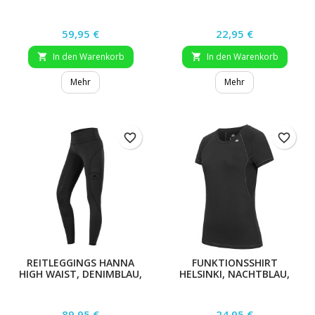
Preis
Preis
59,95 €
22,95 €
In den Warenkorb
In den Warenkorb


Mehr
Mehr
favorite_border
favorite_border
REITLEGGINGS HANNA
FUNKTIONSSHIRT
HIGH WAIST, DENIMBLAU,
HELSINKI, NACHTBLAU,
GR. 48
XXS
Preis
Preis
89,95 €
24,95 €