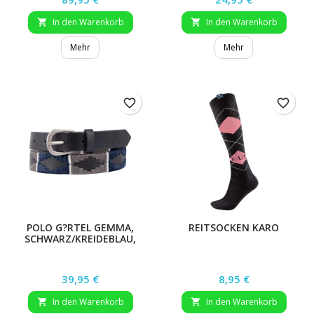
In den Warenkorb
In den Warenkorb


Mehr
Mehr
favorite_border
favorite_border
POLO G?RTEL GEMMA,
REITSOCKEN KARO
SCHWARZ/KREIDEBLAU,
90CM
Preis
Preis
39,95 €
8,95 €
In den Warenkorb
In den Warenkorb

