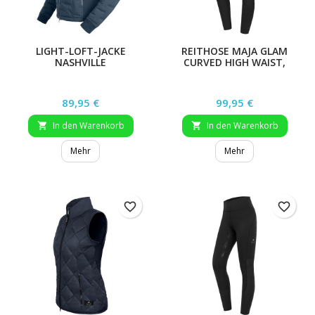
LIGHT-LOFT-JACKE
REITHOSE MAJA GLAM
NASHVILLE
CURVED HIGH WAIST,
TIEFBLAU, GR. 48
Preis
Preis
89,95 €
99,95 €
In den Warenkorb
In den Warenkorb


Mehr
Mehr
favorite_border
favorite_border