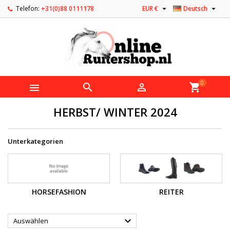


Telefon:
+31(0)88 0111178
EUR €
Deutsch
0



shopping_cart
HERBST/ WINTER 2024
Unterkategorien
HORSEFASHION
REITER

Auswählen