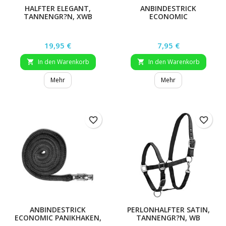
HALFTER ELEGANT,
ANBINDESTRICK
TANNENGR?N, XWB
ECONOMIC
KARABINERHAKEN,
DUNKELOLIV
Preis
Preis
19,95 €
7,95 €
In den Warenkorb
In den Warenkorb


Mehr
Mehr
favorite_border
favorite_border
ANBINDESTRICK
PERLONHALFTER SATIN,
ECONOMIC PANIKHAKEN,
TANNENGR?N, WB
TANNENGR?N