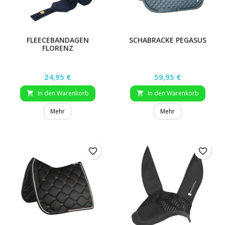
FLEECEBANDAGEN
SCHABRACKE PEGASUS
FLORENZ
Preis
Preis
24,95 €
59,95 €
In den Warenkorb
In den Warenkorb


Mehr
Mehr
favorite_border
favorite_border