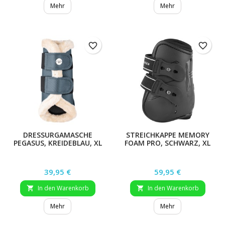
Mehr
Mehr
favorite_border
favorite_border
DRESSURGAMASCHE
STREICHKAPPE MEMORY
PEGASUS, KREIDEBLAU, XL
FOAM PRO, SCHWARZ, XL
Preis
Preis
39,95 €
59,95 €
In den Warenkorb
In den Warenkorb


Mehr
Mehr