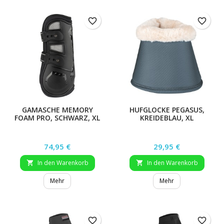
favorite_border
favorite_border
GAMASCHE MEMORY
HUFGLOCKE PEGASUS,
FOAM PRO, SCHWARZ, XL
KREIDEBLAU, XL
Preis
Preis
74,95 €
29,95 €
In den Warenkorb
In den Warenkorb


Mehr
Mehr
favorite_border
favorite_border