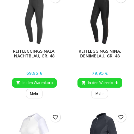
REITLEGGINGS NALA,
REITLEGGINGS NINA,
NACHTBLAU, GR. 48
DENIMBLAU, GR. 48
Preis
Preis
69,95 €
79,95 €
In den Warenkorb
In den Warenkorb


Mehr
Mehr
favorite_border
favorite_border