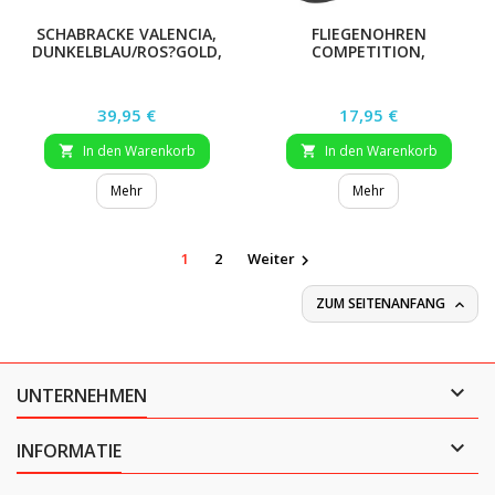
SCHABRACKE VALENCIA,
FLIEGENOHREN
DUNKELBLAU/ROS?GOLD,
COMPETITION,
VSS
TANNENGR?N, WB
Preis
Preis
39,95 €
17,95 €
In den Warenkorb
In den Warenkorb


Mehr
Mehr
1
2
Weiter

ZUM SEITENANFANG


UNTERNEHMEN

INFORMATIE