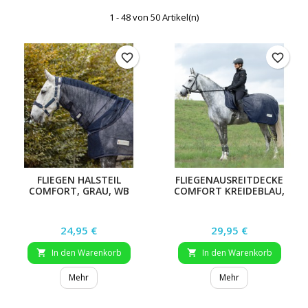
1 - 48 von 50 Artikel(n)
favorite_border
favorite_border
FLIEGEN HALSTEIL
FLIEGENAUSREITDECKE
COMFORT, GRAU, WB
COMFORT KREIDEBLAU,
155 CM
Preis
Preis
24,95 €
29,95 €
In den Warenkorb
In den Warenkorb


Mehr
Mehr