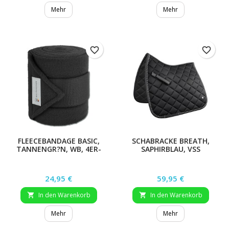
Mehr
Mehr
favorite_border
favorite_border
FLEECEBANDAGE BASIC,
SCHABRACKE BREATH,
TANNENGR?N, WB, 4ER-
SAPHIRBLAU, VSS
SET
Preis
Preis
24,95 €
59,95 €
In den Warenkorb
In den Warenkorb


Mehr
Mehr