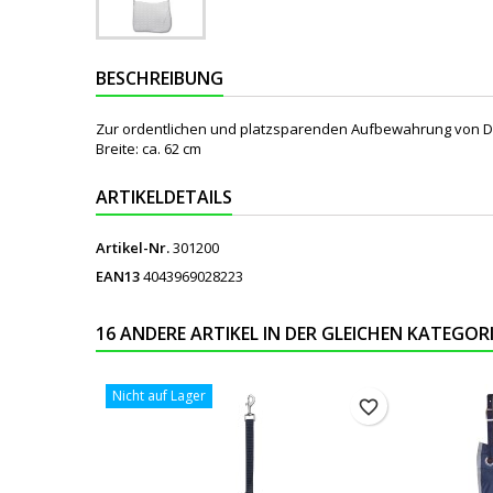
BESCHREIBUNG
Zur ordentlichen und platzsparenden Aufbewahrung von De
Breite: ca. 62 cm
ARTIKELDETAILS
Artikel-Nr.
301200
EAN13
4043969028223
16 ANDERE ARTIKEL IN DER GLEICHEN KATEGORI
Nicht auf Lager
favorite_border