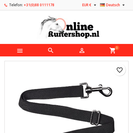


Telefon:
+31(0)88 0111178
EUR €
Deutsch
0



shopping_cart
favorite_border