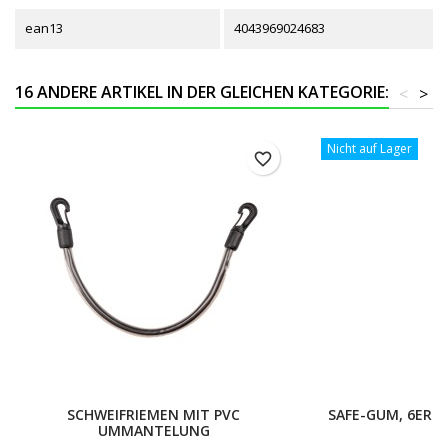
ean13
4043969024683
16 ANDERE ARTIKEL IN DER GLEICHEN KATEGORIE:
<
>
Nicht auf Lager
favorite_border
SCHWEIFRIEMEN MIT PVC
SAFE-GUM, 6ER S
UMMANTELUNG