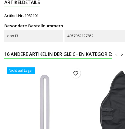
ARTIKELDETAILS
Artikel-Nr.
1982101
Besondere Bestellnummern
ean13
4057962127852
16 ANDERE ARTIKEL IN DER GLEICHEN KATEGORIE:
<
>
Nicht auf Lager
favorite_border