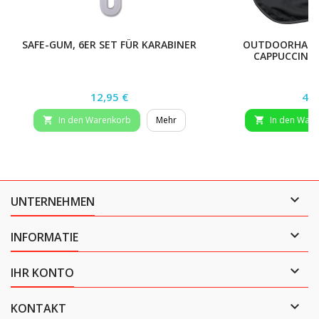
SAFE-GUM, 6ER SET FÜR KARABINER
OUTDOORHALSTE
CAPPUCCINO
Preis
Pre
12,95 €
44,
In den Warenkorb
Mehr
In den War



UNTERNEHMEN

INFORMATIE

IHR KONTO

KONTAKT