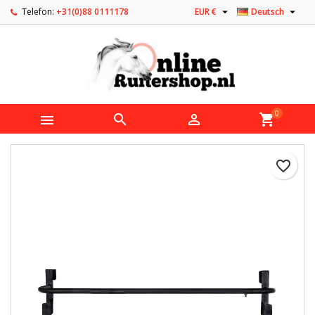


Telefon:
+31(0)88 0111178
EUR €
Deutsch
0



shopping_cart
favorite_border