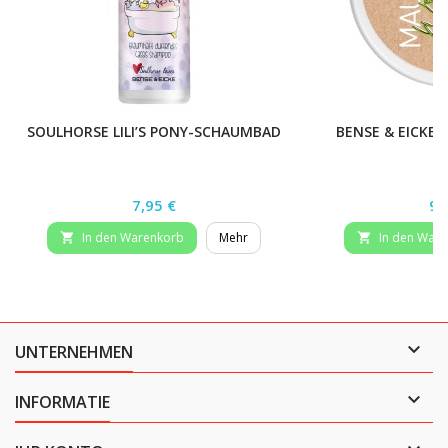
SOULHORSE LILI’S PONY-SCHAUMBAD
BENSE & EICKE 
Preis
Pr
7,95 €
9,
In den Warenkorb
Mehr
In den War



UNTERNEHMEN

INFORMATIE