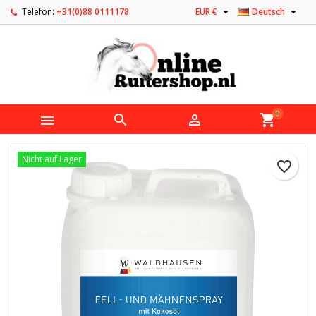


Telefon:
+31(0)88 0111178
EUR €
Deutsch
0



shopping_cart
Nicht auf Lager
favorite_border