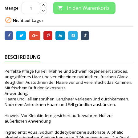
In den Warenkorb
Menge


Nicht auf Lager
BESCHREIBUNG
Perfekte Pflege für Fell, Mähne und Schweif. Regeneriert sprödes,
angegriffenes Haar und verleiht einen natürlichen, frischen Glanz.
Beugt dem Austocknen der Haare vor und vereinfacht das Kämmen.
Mit frischem Duft der Kokosnuss.
Anwendung:
Haare und Fell einsprühen. Langhaar verlesen und durchkämmen.
Nach dem Antrocknen Haare und Fell gründlich ausbürsten.
Hinweis: Vor Kleinkindern gesichert aufbewahren. Nur zur
äußerlichen Anwendung.
Ingredients: Aqua, Sodium dodecylbenzene sulfonate, Aliphatic
alcohol ethoxylate, Sodium benzoate, 2-Phenoxyethanol, 2-n-Butyl-