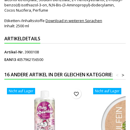
benzo(d) isothiazol-3-on, N,N-Bis-(3-Aminopropyl)-dodecylamin,
Cocos Nucifera, Perfume
Etiketten-/Inhaltsstoffe
Download in weiteren Sprachen
Inhalt: 2500 ml
ARTIKELDETAILS
Artikel-Nr.
3900108
EAN13
4057962156500
16 ANDERE ARTIKEL IN DER GLEICHEN KATEGORIE:
<
>
Nicht auf Lager
Nicht auf Lager
favorite_border