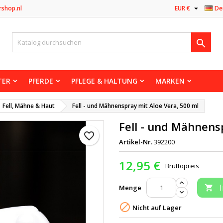

rshop.nl
EUR €
De

TER
PFERDE
PFLEGE & HALTUNG
MARKEN
Fell, Mähne & Haut
Fell - und Mähnenspray mit Aloe Vera, 500 ml
Fell - und Mähnens
favorite_border
Artikel-Nr.
392200
12,95 €
Bruttopreis
Menge


Nicht auf Lager