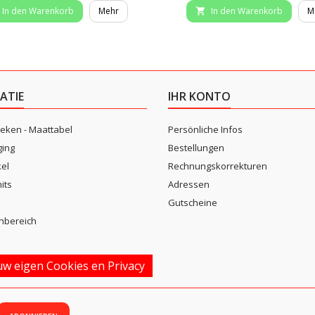
In den Warenkorb
Mehr
In den Warenkorb
M

ATIE
IHR KONTO
eken - Maattabel
Persönliche Infos
ging
Bestellungen
kel
Rechnungskorrekturen
its
Adressen
n
Gutscheine
nbereich
w eigen Cookies en Privacy