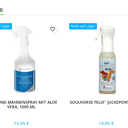
E:
f Lager
Nicht auf Lager
favorite_border
 UND MÄHNENSPRAY MIT ALOE
SOULHORSE FELIX" JUCKEPON
VERA, 1000 ML
Preis
Preis
15,95 €
19,95 €