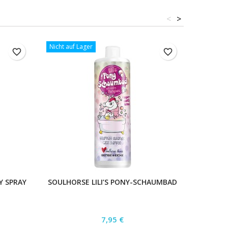
<
>
Nicht auf Lager
Nicht auf
favorite_border
favorite_border
Y SPRAY
SOULHORSE LILI’S PONY-SCHAUMBAD
BENSE
Preis
7,95 €