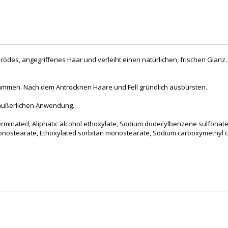
sprödes, angegriffenes Haar und verleiht einen natürlichen, frischen Gla
ämmen. Nach dem Antrocknen Haare und Fell gründlich ausbürsten.
 äußerlichen Anwendung.
erminated, Aliphatic alcohol ethoxylate, Sodium dodecylbenzene sulfonate
monostearate, Ethoxylated sorbitan monostearate, Sodium carboxymethyl ce