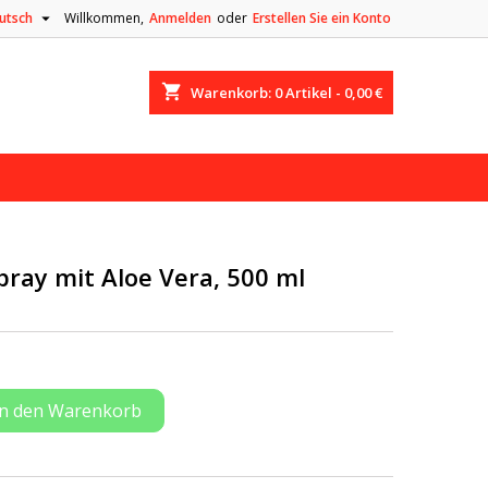

utsch
Willkommen,
Anmelden
oder
Erstellen Sie ein Konto
shopping_cart
Warenkorb:
0
Artikel - 0,00 €
pray mit Aloe Vera, 500 ml
In den Warenkorb