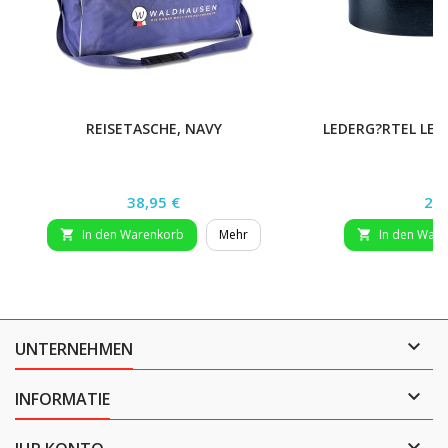
REISETASCHE, NAVY
LEDERG?RTEL LEV
Preis
Pre
38,95 €
27,
In den Warenkorb
Mehr
In den War



UNTERNEHMEN

INFORMATIE
