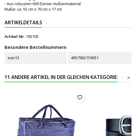
- Aus robusten 600 Denier-Außenmaterial
Maße: ca. 55 cm x 70 cm x 17 cm
ARTIKELDETAILS
Artikel-Nr.
195105
Besondere Bestellnummern
ean13
4057962159051
11 ANDERE ARTIKEL IN DER GLEICHEN KATEGORIE:
<
>
favorite_border