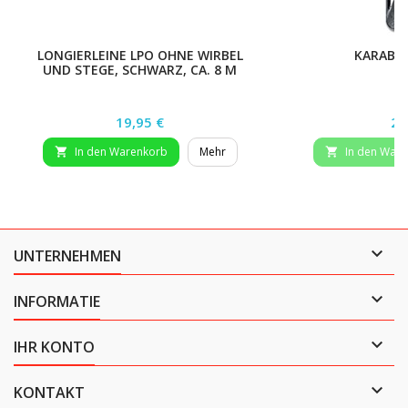
LONGIERLEINE LPO OHNE WIRBEL
KARABI
UND STEGE, SCHWARZ, CA. 8 M
Preis
Pr
19,95 €
2,
In den Warenkorb
Mehr
In den War



UNTERNEHMEN

INFORMATIE

IHR KONTO

KONTAKT