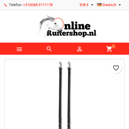


Telefon:
+31(0)88 0111178
EUR €
Deutsch
0



shopping_cart
favorite_border