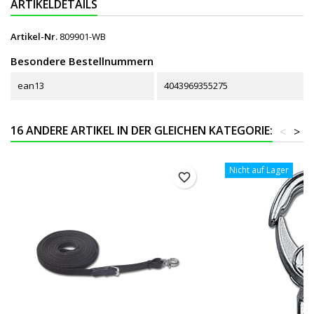
ARTIKELDETAILS
Artikel-Nr.
809901-WB
Besondere Bestellnummern
ean13
4043969355275
16 ANDERE ARTIKEL IN DER GLEICHEN KATEGORIE:
<
>
Nicht auf Lager
favorite_border