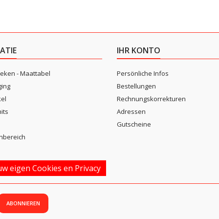
ATIE
IHR KONTO
eken - Maattabel
Persönliche Infos
ging
Bestellungen
kel
Rechnungskorrekturen
its
Adressen
n
Gutscheine
nbereich
w eigen Cookies en Privacy