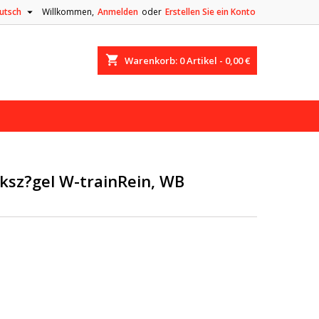

utsch
Willkommen,
Anmelden
oder
Erstellen Sie ein Konto
shopping_cart
Warenkorb:
0
Artikel - 0,00 €
ksz?gel W-trainRein, WB