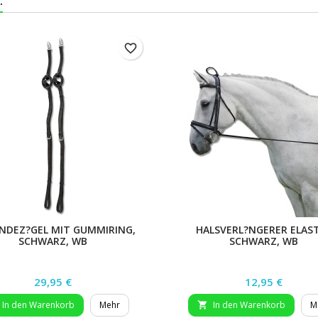
:
favorite_border
NDEZ?GEL MIT GUMMIRING,
HALSVERL?NGERER ELAST
SCHWARZ, WB
SCHWARZ, WB
Preis
Preis
29,95 €
12,95 €
In den Warenkorb
Mehr
In den Warenkorb
M
