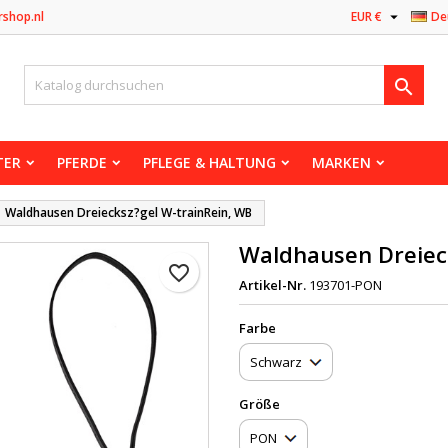

rshop.nl
EUR €
De

TER
PFERDE
PFLEGE & HALTUNG
MARKEN
Waldhausen Dreiecksz?gel W-trainRein, WB
Waldhausen Dreiec
favorite_border
Artikel-Nr.
193701-PON
Farbe
Größe