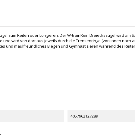
zügel zum Reiten oder Longieren. Der W-trainRein Dreieckszügel wird am S
lle und wird von dort aus jeweils durch die Trensenringe (von innen nach a
anftes und maulfreundliches Biegen und Gymnastizieren während des Reite
4057962127289