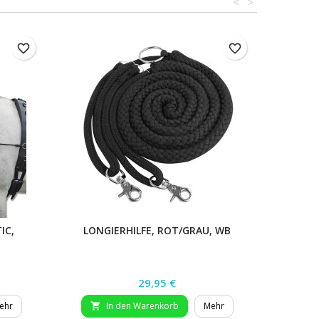
<
>
favorite_border
favorite_border
IC,
LONGIERHILFE, ROT/GRAU, WB
Preis
29,95 €
ehr
In den Warenkorb
Mehr
