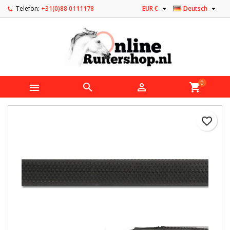


Telefon:
+31(0)88 0111178
EUR €
Deutsch
0



shopping_cart
favorite_border