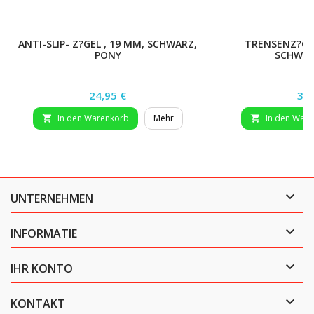
ANTI-SLIP- Z?GEL , 19 MM, SCHWARZ,
TRENSENZ?GEL
PONY
SCHWAR
Preis
Pre
24,95 €
32,
In den Warenkorb
Mehr
In den War



UNTERNEHMEN

INFORMATIE

IHR KONTO

KONTAKT