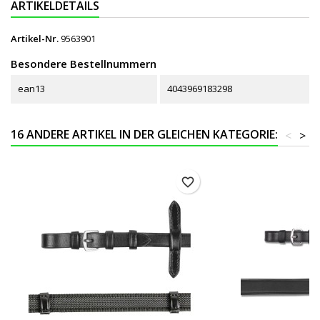
ARTIKELDETAILS
Artikel-Nr.
9563901
Besondere Bestellnummern
ean13
4043969183298
16 ANDERE ARTIKEL IN DER GLEICHEN KATEGORIE:
<
>
favorite_border