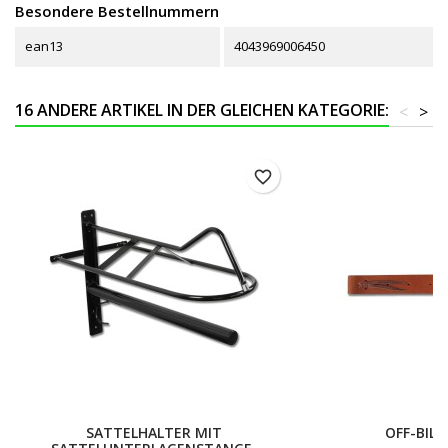
Besondere Bestellnummern
ean13
4043969006450
16 ANDERE ARTIKEL IN DER GLEICHEN KATEGORIE:
<
>
favorite_border
SATTELHALTER MIT
OFF-BILL