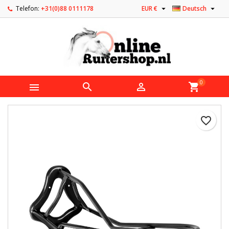


Telefon:
+31(0)88 0111178
EUR €
Deutsch
0



shopping_cart
favorite_border