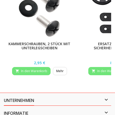
KAMMERSCHRAUBEN, 2 STÜCK MIT
ERSATZTE
UNTERLEGSCHEIBEN
SICHERHEIT
Preis
Pr
2,95 €
8,
In den Warenkorb
Mehr
In den War



UNTERNEHMEN

INFORMATIE