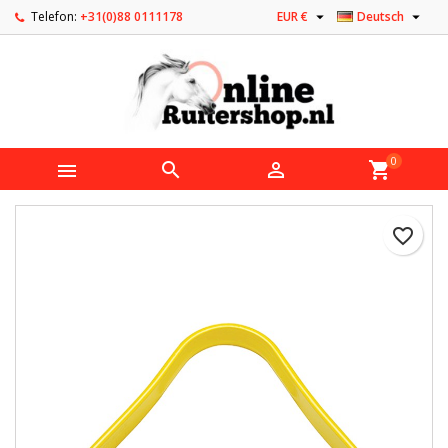


Telefon:
+31(0)88 0111178
EUR €
Deutsch
0



shopping_cart
favorite_border