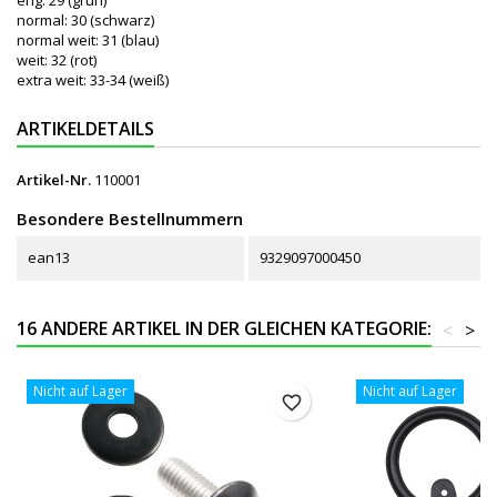
normal: 30 (schwarz)
normal weit: 31 (blau)
weit: 32 (rot)
extra weit: 33-34 (weiß)
ARTIKELDETAILS
Artikel-Nr.
110001
Besondere Bestellnummern
ean13
9329097000450
16 ANDERE ARTIKEL IN DER GLEICHEN KATEGORIE:
<
>
Nicht auf Lager
Nicht auf Lager
favorite_border