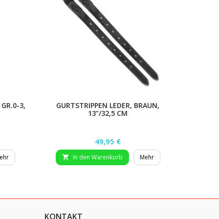
GR.0-3,
GURTSTRIPPEN LEDER, BRAUN,
STEIGB?
13"/32,5 CM
Preis
49,95 €
ehr
In den Warenkorb
Mehr


KONTAKT