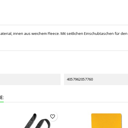
erial, innen aus weichem Fleece. Mit seitlichen Einschubtaschen für den 
4057962057760
E:
favorite_border