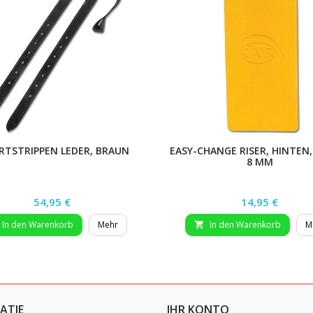
RTSTRIPPEN LEDER, BRAUN
EASY-CHANGE RISER, HINTEN, 
8 MM
Preis
Preis
54,95 €
14,95 €
In den Warenkorb
Mehr
In den Warenkorb
M

ATIE
IHR KONTO