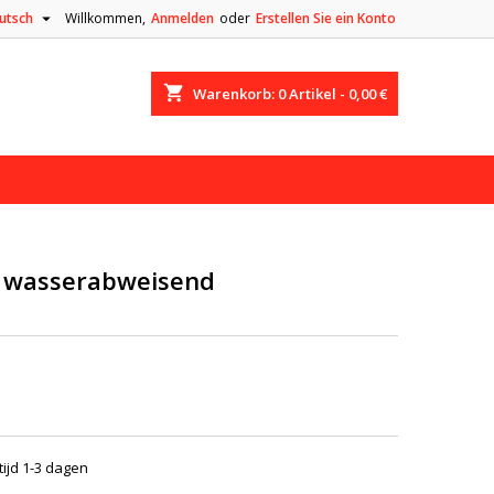

utsch
Willkommen,
Anmelden
oder
Erstellen Sie ein Konto
shopping_cart
Warenkorb:
0
Artikel - 0,00 €
, wasserabweisend
tijd 1-3 dagen