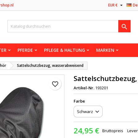

rshop.nl
EUR €
De

TER
PFERDE
PFLEGE & HALTUNG
MARKEN
ehör
Sattelschutzbezug, wasserabweisend
Sattelschutzbezug
favorite_border
Artikel-Nr.
193201
Farbe
24,95 €
Bruttopreis
Lever