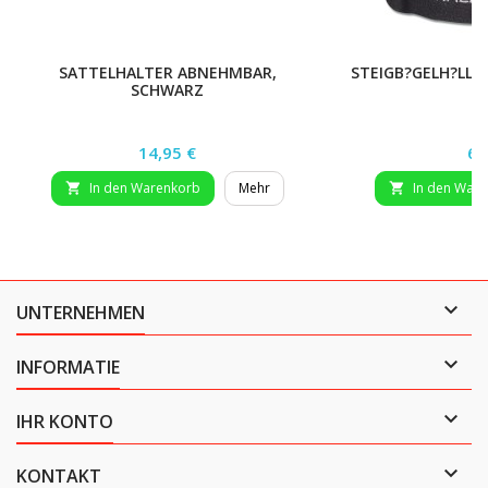
SATTELHALTER ABNEHMBAR,
STEIGB?GELH?LLE,
SCHWARZ
Preis
Pr
14,95 €
6,
In den Warenkorb
Mehr
In den War



UNTERNEHMEN

INFORMATIE

IHR KONTO

KONTAKT