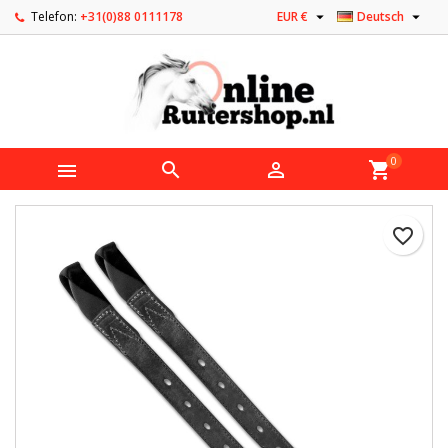


Telefon:
+31(0)88 0111178
EUR €
Deutsch
0



shopping_cart
favorite_border