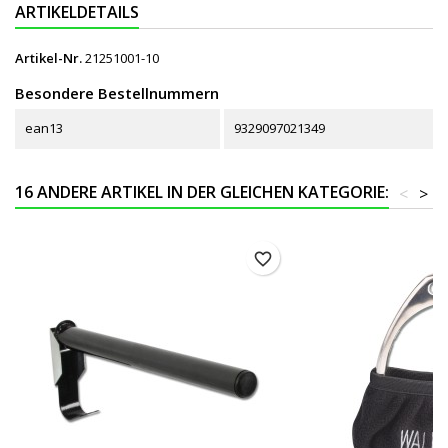
ARTIKELDETAILS
Artikel-Nr.
21251001-10
Besondere Bestellnummern
ean13
9329097021349
16 ANDERE ARTIKEL IN DER GLEICHEN KATEGORIE:
<
>
favorite_border