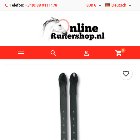


Telefon:
+31(0)88 0111178
EUR €
Deutsch
0



shopping_cart
favorite_border