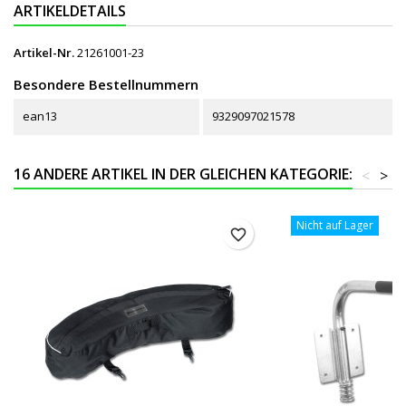
ARTIKELDETAILS
Artikel-Nr.
21261001-23
Besondere Bestellnummern
ean13
9329097021578
16 ANDERE ARTIKEL IN DER GLEICHEN KATEGORIE:
<
>
Nicht auf Lager
favorite_border