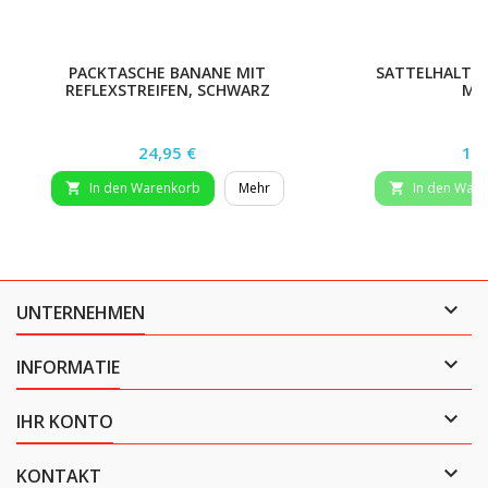
PACKTASCHE BANANE MIT
SATTELHALTER
REFLEXSTREIFEN, SCHWARZ
ME
Preis
Pre
24,95 €
14,
In den Warenkorb
Mehr
In den War



UNTERNEHMEN

INFORMATIE

IHR KONTO

KONTAKT