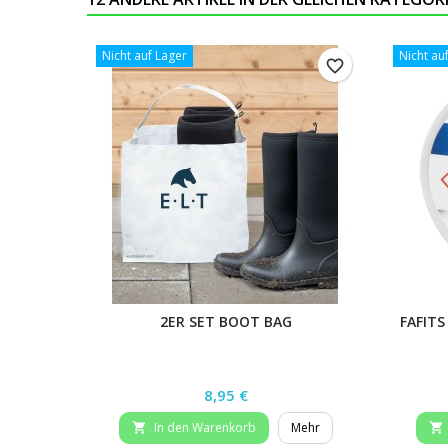
Nicht auf Lager
Nicht au
favorite_border
2ER SET BOOT BAG
FAFITS
Preis
8,95 €
In den Warenkorb
Mehr

