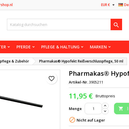

rshop.nl
EUR €
De

TER
PFERDE
PFLEGE & HALTUNG
MARKEN
pflege & Zubehör
Pharmakas® Hypofekt Reißverschlusspflege, 50 ml
Pharmakas® Hypofe
favorite_border
Artikel-Nr.
3905211
11,95 €
Bruttopreis
Menge


Nicht auf Lager