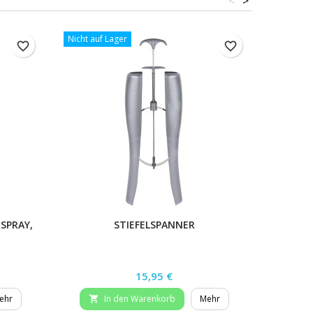
<
>
Nicht auf Lager
favorite_border
favorite_border
SPRAY,
STIEFELSPANNER
Preis
15,95 €
ehr
In den Warenkorb
Mehr

