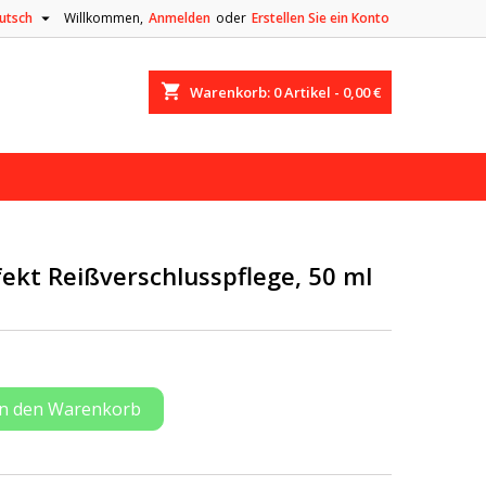

utsch
Willkommen,
Anmelden
oder
Erstellen Sie ein Konto
shopping_cart
Warenkorb:
0
Artikel - 0,00 €
kt Reißverschlusspflege, 50 ml
In den Warenkorb