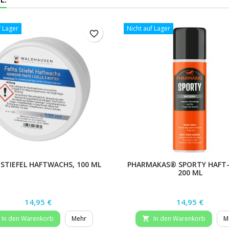
f Lager
Nicht auf Lager
favorite_border
 STIEFEL HAFTWACHS, 100 ML
PHARMAKAS® SPORTY HAFT-
200 ML
Preis
Preis
14,95 €
14,95 €
In den Warenkorb
Mehr
In den Warenkorb
M
