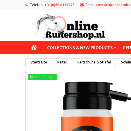
Telefon:
+31(0)88 0111178
Email:
contact@onlineruite
COLLECTIONS & NEW PRODUCTS
REI
Startseite
Reiter
Reitschuhe & Stiefel
Schuh
Nicht auf Lager