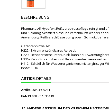
BESCHREIBUNG
Pharmakas® Hypofekt Reißverschlusspflege reinigt und pfle
und Kleidung. Schmiert nicht und verschmutzt weder Leder
Anwendung: Reißverschlüsse von grobem Schmutz befreien,
Gefahrenhinweise:
H222 - Extrem entzündbares Aerosol.
H229 - Behälter steht unter Druck: kann bei Erwärmung bers
H336 - Kann Schläfrigkeit und Benommenheit verursachen.
H412 - Schädlich für Wasserorganismen, mit langfristiger W
Inhalt: 50 ml
ARTIKELDETAILS
Artikel-Nr.
3905211
EAN13
4005611035119
12 ANDERE ARTIKEL IN DER GLEICHEN KATEGORI