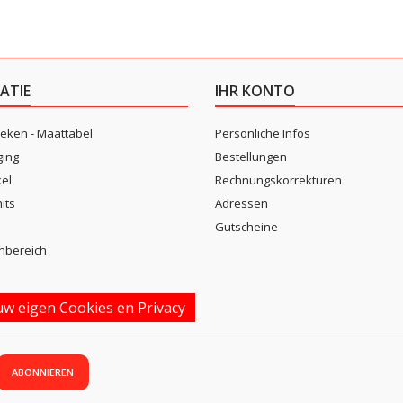
ATIE
IHR KONTO
eken - Maattabel
Persönliche Infos
ging
Bestellungen
kel
Rechnungskorrekturen
its
Adressen
n
Gutscheine
nbereich
w eigen Cookies en Privacy