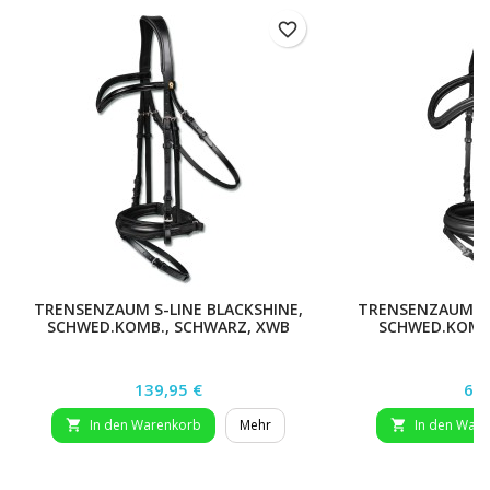
favorite_border
TRENSENZAUM S-LINE BLACKSHINE,
TRENSENZAUM X
SCHWED.KOMB., SCHWARZ, XWB
SCHWED.KOMB.
Preis
Pre
139,95 €
69,
In den Warenkorb
Mehr
In den War

