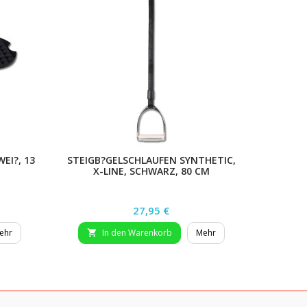
EI?, 13
STEIGB?GELSCHLAUFEN SYNTHETIC,
ISLAND
X-LINE, SCHWARZ, 80 CM
Preis
27,95 €
ehr
In den Warenkorb
Mehr

