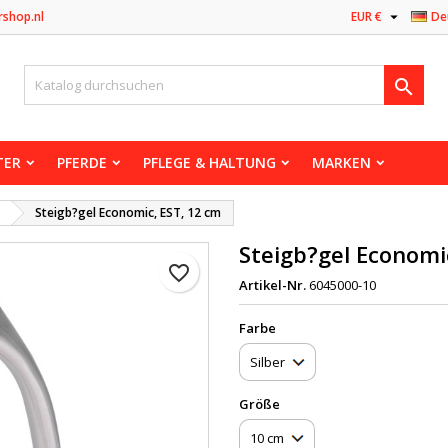

rshop.nl
EUR €
De

TER
PFERDE
PFLEGE & HALTUNG
MARKEN
Steigb?gel Economic, EST, 12 cm
Steigb?gel Economi
favorite_border
Artikel-Nr.
6045000-10
Farbe
Größe