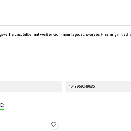
gsverhältnis. Silber mit weißer Gummieinlage, schwarzes Finishing mit sc
4043969249635
E:
favorite_border