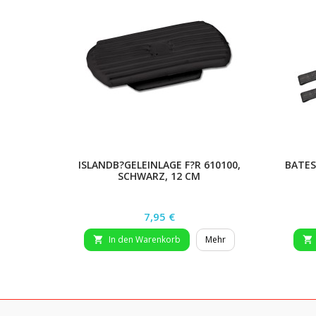
ISLANDB?GELEINLAGE F?R 610100,
BATES
SCHWARZ, 12 CM
Preis
7,95 €
In den Warenkorb
Mehr

