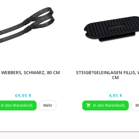
 WEBBERS, SCHWARZ, 80 CM
STEIGB?GELEINLAGEN FILLIS, W
CM
Preis
Preis
69,95 €
4,95 €
In den Warenkorb
Mehr
In den Warenkorb
M
