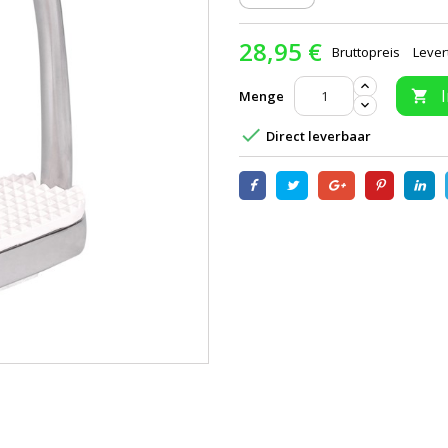
28,95 €
Bruttopreis
Lever
Menge


Direct leverbaar