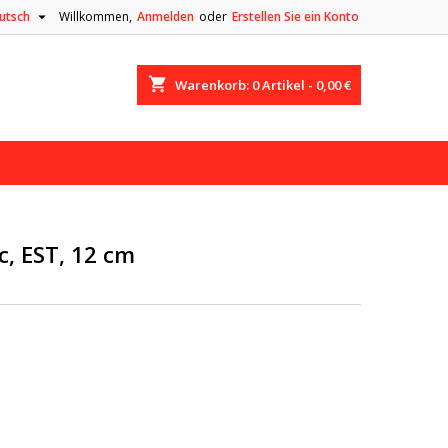

utsch
Willkommen,
Anmelden
oder
Erstellen Sie ein Konto
shopping_cart
Warenkorb:
0
Artikel - 0,00 €
c, EST, 12 cm