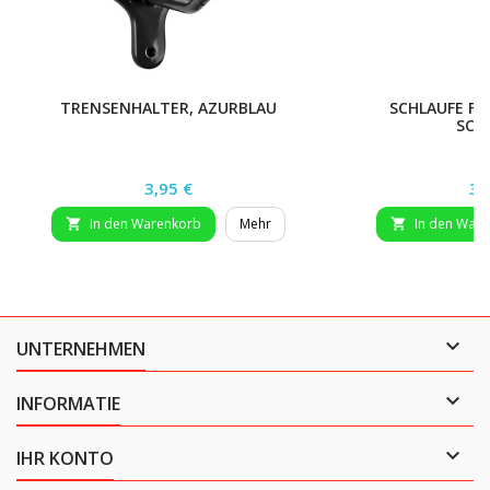
TRENSENHALTER, AZURBLAU
SCHLAUFE F?
SCH
Preis
Pr
3,95 €
3,
In den Warenkorb
Mehr
In den War



UNTERNEHMEN

INFORMATIE

IHR KONTO