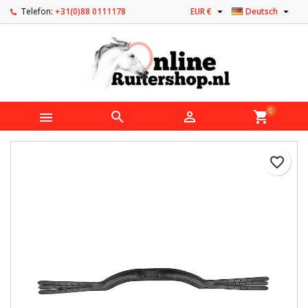


Telefon:
+31(0)88 0111178
EUR €
Deutsch
0



shopping_cart
favorite_border