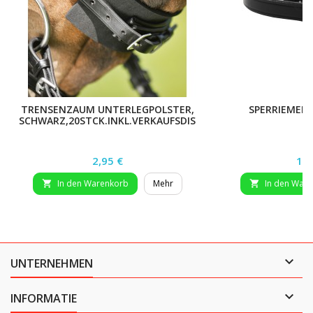
TRENSENZAUM UNTERLEGPOLSTER,
SPERRIEMEN 
SCHWARZ,20STCK.INKL.VERKAUFSDIS
Preis
Pre
2,95 €
15,
In den Warenkorb
Mehr
In den War



UNTERNEHMEN

INFORMATIE