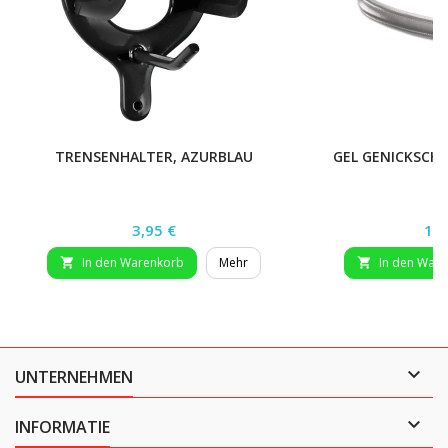
TRENSENHALTER, AZURBLAU
GEL GENICKSCHU
Preis
Pre
3,95 €
11,
In den Warenkorb
Mehr
In den War



UNTERNEHMEN

INFORMATIE