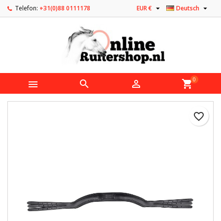


Telefon:
+31(0)88 0111178
EUR €
Deutsch
0



shopping_cart
favorite_border