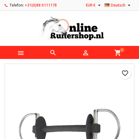


Telefon:
+31(0)88 0111178
EUR €
Deutsch
0



shopping_cart
favorite_border