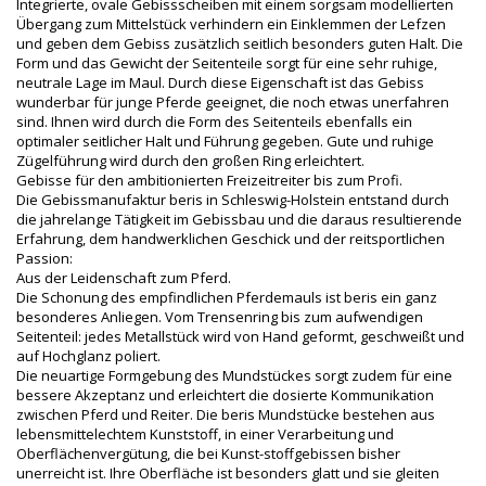
Integrierte, ovale Gebissscheiben mit einem sorgsam modellierten
Übergang zum Mittelstück verhindern ein Einklemmen der Lefzen
und geben dem Gebiss zusätzlich seitlich besonders guten Halt. Die
Form und das Gewicht der Seitenteile sorgt für eine sehr ruhige,
neutrale Lage im Maul. Durch diese Eigenschaft ist das Gebiss
wunderbar für junge Pferde geeignet, die noch etwas unerfahren
sind. Ihnen wird durch die Form des Seitenteils ebenfalls ein
optimaler seitlicher Halt und Führung gegeben. Gute und ruhige
Zügelführung wird durch den großen Ring erleichtert.
Gebisse für den ambitionierten Freizeitreiter bis zum Profi.
Die Gebissmanufaktur beris in Schleswig-Holstein entstand durch
die jahrelange Tätigkeit im Gebissbau und die daraus resultierende
Erfahrung, dem handwerklichen Geschick und der reitsportlichen
Passion:
Aus der Leidenschaft zum Pferd.
Die Schonung des empfindlichen Pferdemauls ist beris ein ganz
besonderes Anliegen. Vom Trensenring bis zum aufwendigen
Seitenteil: jedes Metallstück wird von Hand geformt, geschweißt und
auf Hochglanz poliert.
Die neuartige Formgebung des Mundstückes sorgt zudem für eine
bessere Akzeptanz und erleichtert die dosierte Kommunikation
zwischen Pferd und Reiter. Die beris Mundstücke bestehen aus
lebensmittelechtem Kunststoff, in einer Verarbeitung und
Oberflächenvergütung, die bei Kunst-stoffgebissen bisher
unerreicht ist. Ihre Oberfläche ist besonders glatt und sie gleiten