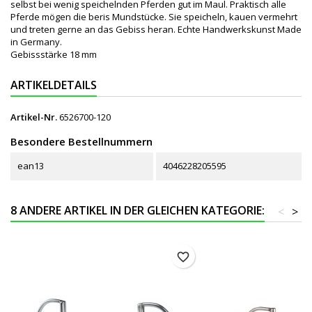
selbst bei wenig speichelnden Pferden gut im Maul. Praktisch alle
Pferde mögen die beris Mundstücke. Sie speicheln, kauen vermehrt
und treten gerne an das Gebiss heran. Echte Handwerkskunst Made
in Germany.
Gebissstärke 18 mm
ARTIKELDETAILS
Artikel-Nr.
6526700-120
Besondere Bestellnummern
ean13
4046228205595
8 ANDERE ARTIKEL IN DER GLEICHEN KATEGORIE:
<
>
favorite_border