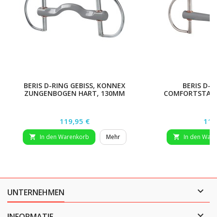
BERIS D-RING GEBISS, KONNEX
BERIS D-R
ZUNGENBOGEN HART, 130MM
COMFORTSTANG
Preis
Prei
119,95 €
119
In den Warenkorb
Mehr
In den War



UNTERNEHMEN

INFORMATIE