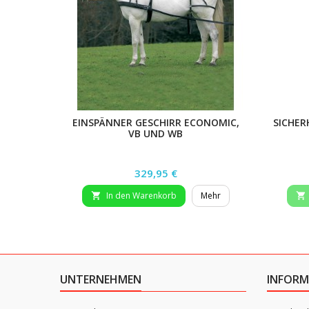
EINSPÄNNER GESCHIRR ECONOMIC,
SICHER
VB UND WB
Preis
329,95 €
In den Warenkorb
Mehr


UNTERNEHMEN
INFORM