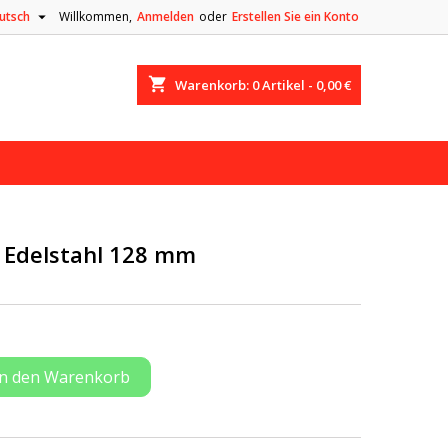

utsch
Willkommen,
Anmelden
oder
Erstellen Sie ein Konto
shopping_cart
Warenkorb:
0
Artikel - 0,00 €
, Edelstahl 128 mm
In den Warenkorb