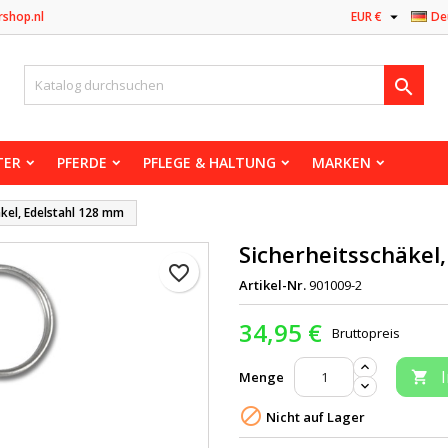

rshop.nl
EUR €
De

TER
PFERDE
PFLEGE & HALTUNG
MARKEN
äkel, Edelstahl 128 mm
Sicherheitsschäkel
favorite_border
Artikel-Nr.
901009-2
34,95 €
Bruttopreis
Menge


Nicht auf Lager