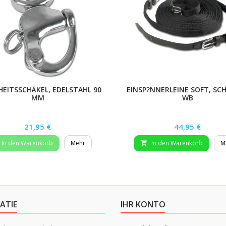
HEITSSCHÄKEL, EDELSTAHL 90
EINSP?NNERLEINE SOFT, SC
MM
WB
Preis
Preis
21,95 €
44,95 €
In den Warenkorb
Mehr
In den Warenkorb
M

ATIE
IHR KONTO