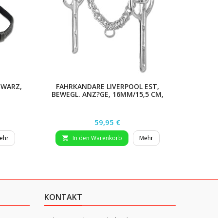
HWARZ,
FAHRKANDARE LIVERPOOL EST,
EINSPÄ
BEWEGL. ANZ?GE, 16MM/15,5 CM,
21CM
Preis
59,95 €
ehr
In den Warenkorb
Mehr


KONTAKT