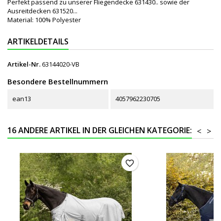
Perfekt passend zu unserer Fliegendecke 631430.. sowie der
Ausreitdecken 631520...
Material: 100% Polyester
ARTIKELDETAILS
Artikel-Nr.
63144020-VB
Besondere Bestellnummern
ean13
4057962230705
16 ANDERE ARTIKEL IN DER GLEICHEN KATEGORIE:
<
>
favorite_border