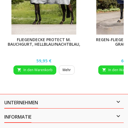
FLIEGENDECKE PROTECT M.
REGEN-FLIEGEN
BAUCHGURT, HELLBLAU/NACHTBLAU,
GRAU,
165 CM
Preis
Pre
59,95 €
69,
In den Warenkorb
Mehr
In den War



UNTERNEHMEN

INFORMATIE