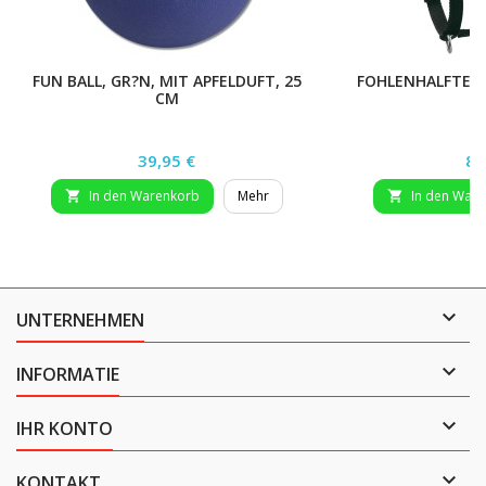
FUN BALL, GR?N, MIT APFELDUFT, 25
FOHLENHALFTER 
CM
Preis
Pr
39,95 €
8,
In den Warenkorb
Mehr
In den War



UNTERNEHMEN

INFORMATIE

IHR KONTO

KONTAKT