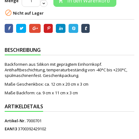
In den Warenkorb
Menge


Nicht auf Lager
BESCHREIBUNG
Backformen aus Silikon mit geprägtem Einhornkopf.
Antihaftbeschichtung, temperaturbeständig von -40°C bis +230°C,
spülmaschinenfest. Geschenkpackung.
Maße Geschenkbox: ca. 12 cm x 20 cm x 3 cm
Maße Backform: ca. 9 cm x 11 cm x 3 cm
ARTIKELDETAILS
Artikel-Nr.
7000701
EAN13
3700392429102