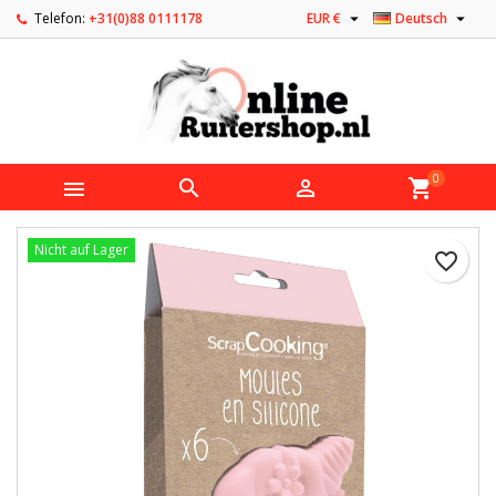


Telefon:
+31(0)88 0111178
EUR €
Deutsch
0



shopping_cart
Nicht auf Lager
favorite_border