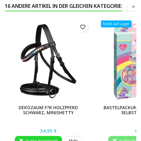
16 ANDERE ARTIKEL IN DER GLEICHEN KATEGORIE:
<
>
Nicht auf Lager
favorite_border
DEKOZAUM F?R HOLZPFERD
BASTELPACKUNG
SCHWARZ, MINISHETTY
SELBSTG
Preis
Pr
34,95 €
8,
In den Warenkorb
Mehr
In den War

