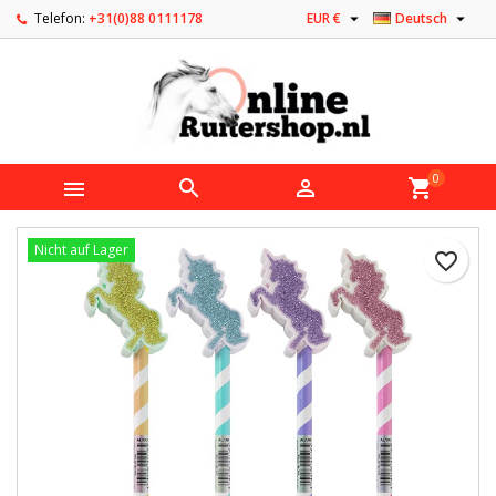


Telefon:
+31(0)88 0111178
EUR €
Deutsch
0



shopping_cart
Nicht auf Lager
favorite_border