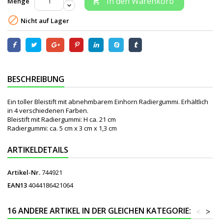
In den Warenkorb
Menge


Nicht auf Lager
BESCHREIBUNG
Ein toller Bleistift mit abnehmbarem Einhorn Radiergummi. Erhältlich
in 4 verschiedenen Farben.
Bleistift mit Radiergummi: H ca. 21 cm
Radiergummi: ca. 5 cm x 3 cm x 1,3 cm
ARTIKELDETAILS
Artikel-Nr.
744921
EAN13
4044186421064
16 ANDERE ARTIKEL IN DER GLEICHEN KATEGORIE:
<
>