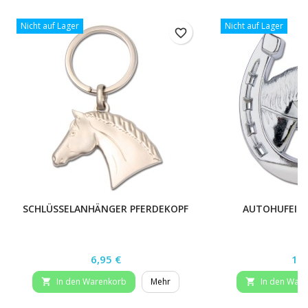
Nicht auf Lager
Nicht auf Lager
favorite_border
SCHLÜSSELANHÄNGER PFERDEKOPF
AUTOHUFEISE
Preis
Pre
6,95 €
15,
In den Warenkorb
Mehr
In den War

