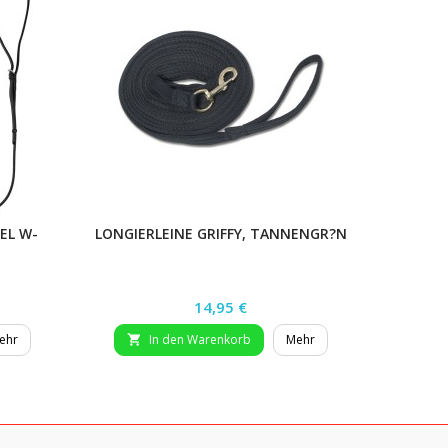
EL W-
LONGIERLEINE GRIFFY, TANNENGR?N
HAL
Preis
14,95 €
ehr
In den Warenkorb
Mehr

