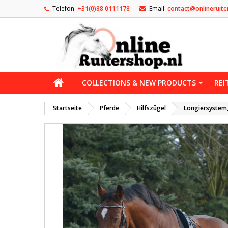
Telefon:
+31(0)88 0111178
Email:
contact@onlineruite
COLLECTIONS & NEW PRODUCTS
REI
Startseite
Pferde
Hilfszügel
Longiersystem