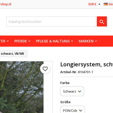

rshop.nl
EUR €
De

TER
PFERDE
PFLEGE & HALTUNG
MARKEN
, schwarz, VB/WB
Longiersystem, sc
favorite_border
Artikel-Nr.
8104701-1
Farbe
Größe