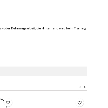
s- oder Dehnungsarbeit, die Hinterhand wird beim Training
<
>
favorite_border
favorite_border