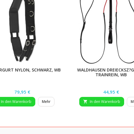
RGURT NYLON, SCHWARZ, WB
WALDHAUSEN DREIECKSZ?G
TRAINREIN, WB
Preis
Preis
79,95 €
44,95 €
In den Warenkorb
Mehr
In den Warenkorb
M
