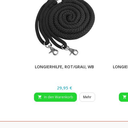
LONGIERHILFE, ROT/GRAU, WB
LONGIE
Preis
29,95 €
In den Warenkorb
Mehr

