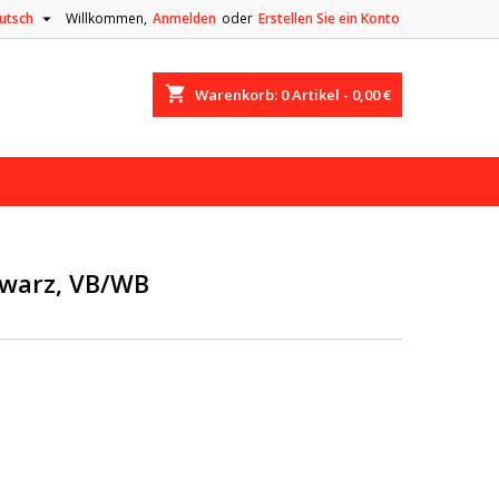

utsch
Willkommen,
Anmelden
oder
Erstellen Sie ein Konto
shopping_cart
Warenkorb:
0
Artikel - 0,00 €
hwarz, VB/WB