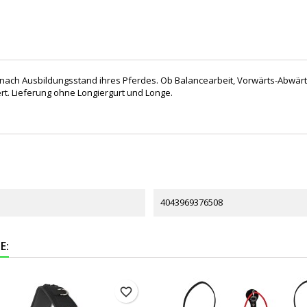
 nach Ausbildungsstand ihres Pferdes. Ob Balancearbeit, Vorwärts-Abwärt
rt. Lieferung ohne Longiergurt und Longe.
4043969376508
E:
favorite_border