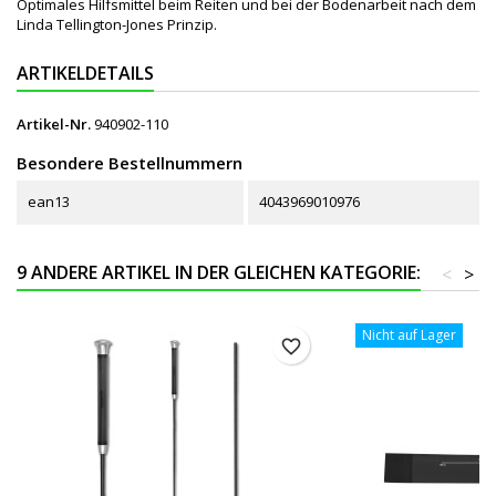
Optimales Hilfsmittel beim Reiten und bei der Bodenarbeit nach dem
Linda Tellington-Jones Prinzip.
ARTIKELDETAILS
Artikel-Nr.
940902-110
Besondere Bestellnummern
ean13
4043969010976
9 ANDERE ARTIKEL IN DER GLEICHEN KATEGORIE:
<
>
Nicht auf Lager
favorite_border