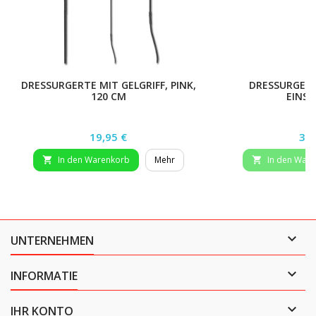
DRESSURGERTE MIT GELGRIFF, PINK,
DRESSURGERT
120 CM
EINST
Preis
Pre
19,95 €
34,
In den Warenkorb
Mehr
In den War



UNTERNEHMEN

INFORMATIE

IHR KONTO