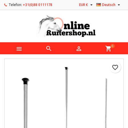


Telefon:
+31(0)88 0111178
EUR €
Deutsch
0



shopping_cart
favorite_border