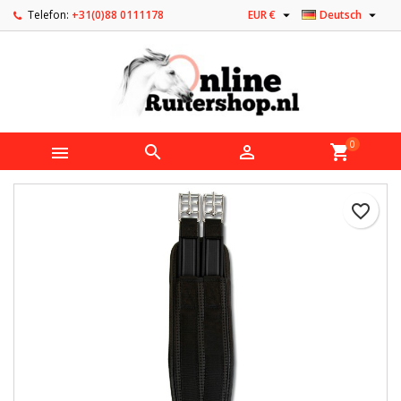


Telefon:
+31(0)88 0111178
EUR €
Deutsch
0



shopping_cart
favorite_border