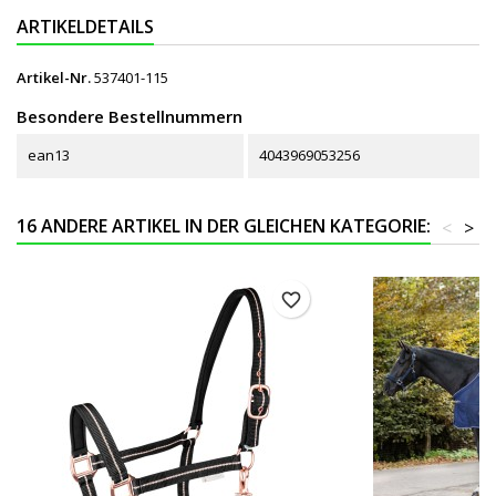
ARTIKELDETAILS
Artikel-Nr.
537401-115
Besondere Bestellnummern
ean13
4043969053256
16 ANDERE ARTIKEL IN DER GLEICHEN KATEGORIE:
<
>
favorite_border