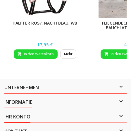
HALFTER ROS?, NACHTBLAU, WB
FLIEGENDECK
BAUCHLATZ 
Preis
Pre
17,95 €
49,
In den Warenkorb
Mehr
In den War



UNTERNEHMEN

INFORMATIE

IHR KONTO
