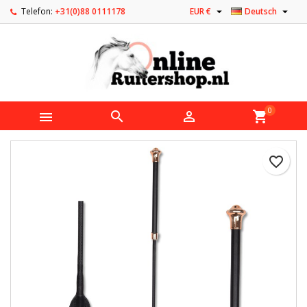


Telefon:
+31(0)88 0111178
EUR €
Deutsch
0



shopping_cart
favorite_border