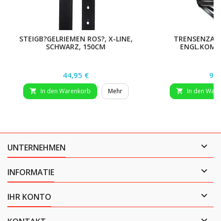
STEIGB?GELRIEMEN ROS?, X-LINE,
TRENSENZAUM
SCHWARZ, 150CM
ENGL.KOMB.
Preis
Pre
44,95 €
99,
In den Warenkorb
Mehr
In den War



UNTERNEHMEN

INFORMATIE

IHR KONTO
