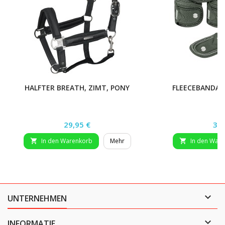
HALFTER BREATH, ZIMT, PONY
FLEECEBANDAG
Preis
Pre
29,95 €
31,
In den Warenkorb
Mehr
In den War



UNTERNEHMEN

INFORMATIE