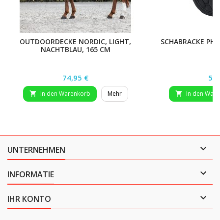
OUTDOORDECKE NORDIC, LIGHT,
SCHABRACKE PHO
NACHTBLAU, 165 CM
Preis
Pre
74,95 €
59,
In den Warenkorb
Mehr
In den War



UNTERNEHMEN

INFORMATIE

IHR KONTO