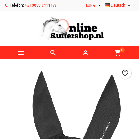


Telefon:
+31(0)88 0111178
EUR €
Deutsch
0



shopping_cart
favorite_border